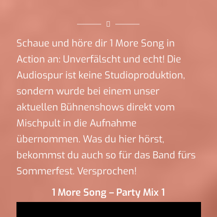
Schaue und höre dir 1 More Song in
Action an: Unverfälscht und echt! Die
Audiospur ist keine Studioproduktion,
sondern wurde bei einem unser
aktuellen Bühnenshows direkt vom
Mischpult in die Aufnahme
übernommen. Was du hier hörst,
bekommst du auch so für das Band fürs
Sommerfest. Versprochen!
1 More Song – Party Mix 1