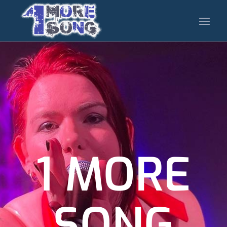
1 MORE
SONG