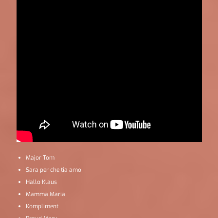
Major Tom
Sara per che tia amo
Hallo Klaus
Mamma Maria
Kompliment