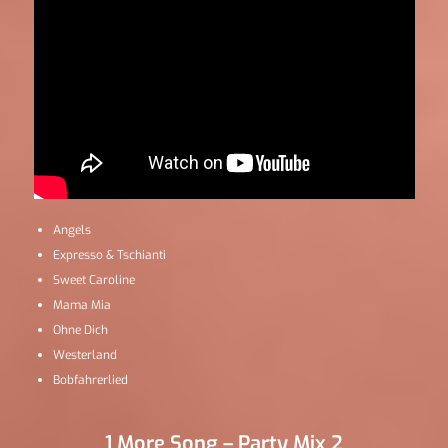
Angels
Expresso & Tschianti
Sweet Caroline
Mama Mia
Ohne Dich
Westerland
Bobfahrerlied
1 More Song – Party Mix 2