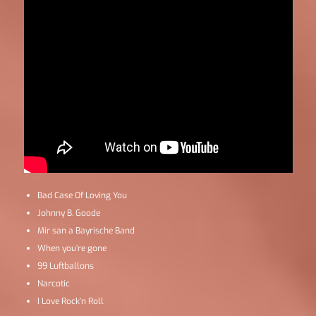
Bad Case Of Loving You
Johnny B. Goode
Mir san a Bayrische Band
When you’re gone
99 Luftballons
Narcotic
I Love Rock’n Roll