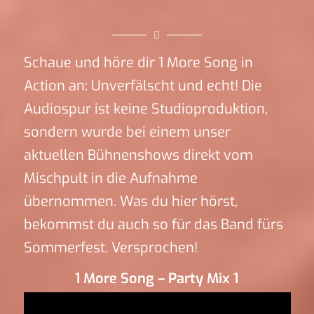
Schaue und höre dir 1 More Song in
Action an: Unverfälscht und echt! Die
Audiospur ist keine Studioproduktion,
sondern wurde bei einem unser
aktuellen Bühnenshows direkt vom
Mischpult in die Aufnahme
übernommen. Was du hier hörst,
bekommst du auch so für das Band fürs
Sommerfest. Versprochen!
1 More Song – Party Mix 1