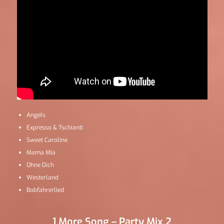
Angels
Expresso & Tschianti
Sweet Caroline
Mama Mia
Ohne Dich
Westerland
Bobfahrerlied
1 More Song – Party Mix 2