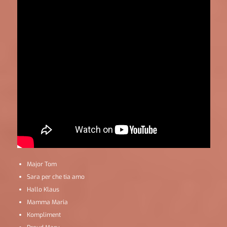
Major Tom
Sara per che tia amo
Hallo Klaus
Mamma Maria
Kompliment