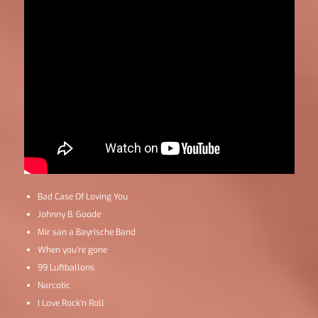
Bad Case Of Loving You
Johnny B. Goode
Mir san a Bayrische Band
When you’re gone
99 Luftballons
Narcotic
I Love Rock’n Roll