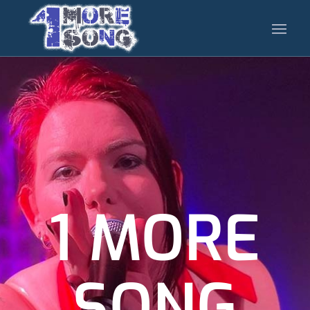
1 MORE
SONG