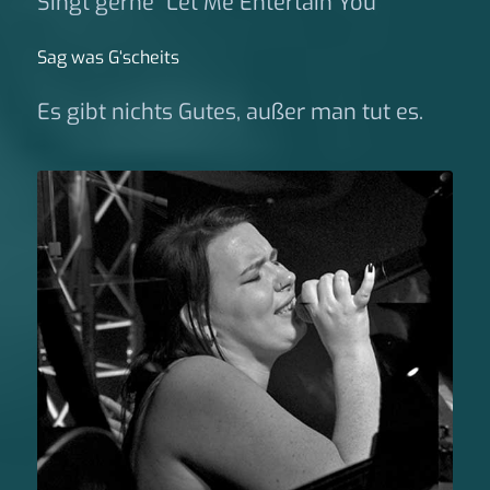
Singt gerne "Let Me Entertain You"
Sag was G‘scheits
Es gibt nichts Gutes, außer man tut es.