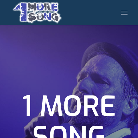
1 MORE
SONG