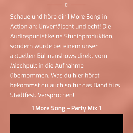
Schaue und höre dir 1 More Song in
Action an: Unverfälscht und echt! Die
Audiospur ist keine Studioproduktion,
sondern wurde bei einem unser
aktuellen Bühnenshows direkt vom
Mischpult in die Aufnahme
übernommen. Was du hier hörst,
bekommst du auch so für das Band fürs
Stadtfest. Versprochen!
1 More Song – Party Mix 1