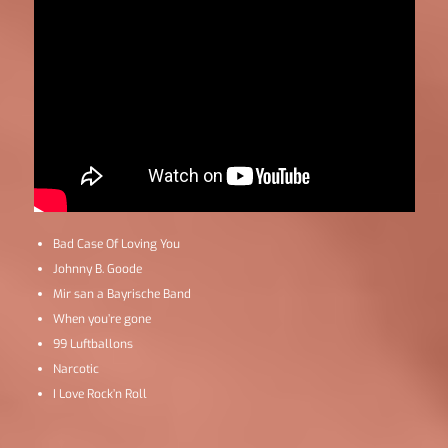
Bad Case Of Loving You
Johnny B. Goode
Mir san a Bayrische Band
When you’re gone
99 Luftballons
Narcotic
I Love Rock’n Roll