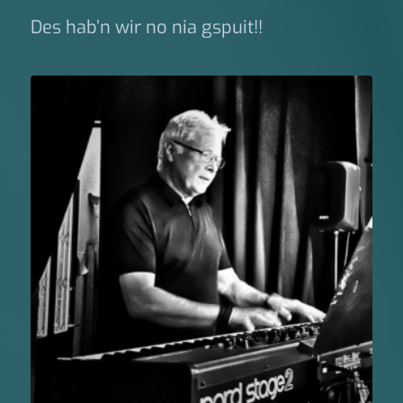
Des hab’n wir no nia gspuit!!