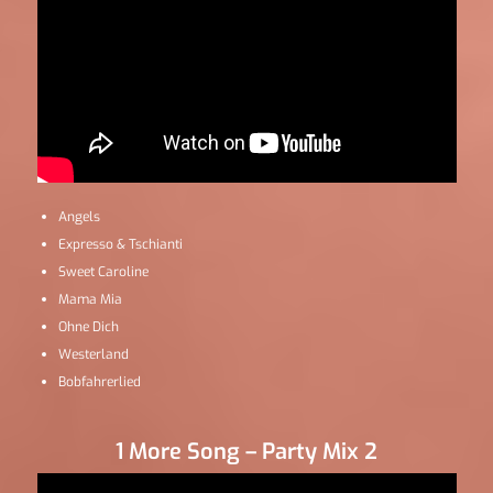
Angels
Expresso & Tschianti
Sweet Caroline
Mama Mia
Ohne Dich
Westerland
Bobfahrerlied
1 More Song – Party Mix 2