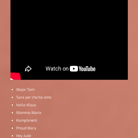
Major Tom
Sara per che tia amo
Hallo Klaus
Mamma Maria
Kompliment
Proud Mary
Hey Jude