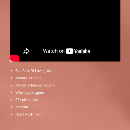
Bad Case Of Loving You
Johnny B. Goode
Mir san a Bayrische Band
When you’re gone
99 Luftballons
Narcotic
I Love Rock’n Roll