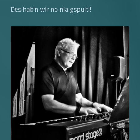
Des hab’n wir no nia gspuit!!