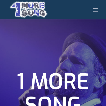
1 MORE
SONG