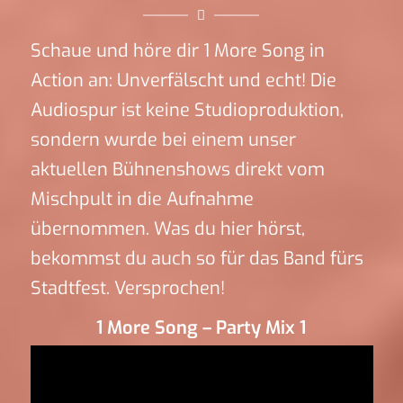
Schaue und höre dir 1 More Song in
Action an: Unverfälscht und echt! Die
Audiospur ist keine Studioproduktion,
sondern wurde bei einem unser
aktuellen Bühnenshows direkt vom
Mischpult in die Aufnahme
übernommen. Was du hier hörst,
bekommst du auch so für das Band fürs
Stadtfest. Versprochen!
1 More Song – Party Mix 1