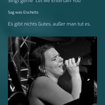
Singt gerne "Let Me Entertain You"
Sag was G‘scheits
Es gibt nichts Gutes, außer man tut es.