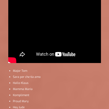
Major Tom
Sara per che tia amo
Hallo Klaus
Mamma Maria
Kompliment
Proud Mary
Hey Jude