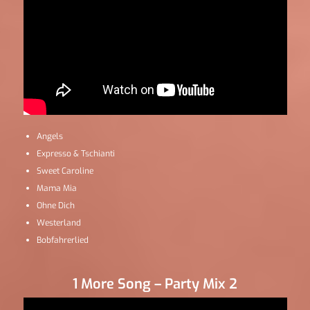
Angels
Expresso & Tschianti
Sweet Caroline
Mama Mia
Ohne Dich
Westerland
Bobfahrerlied
1 More Song – Party Mix 2