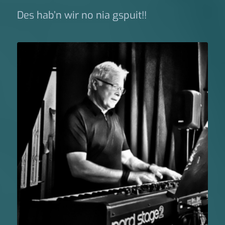
Des hab’n wir no nia gspuit!!