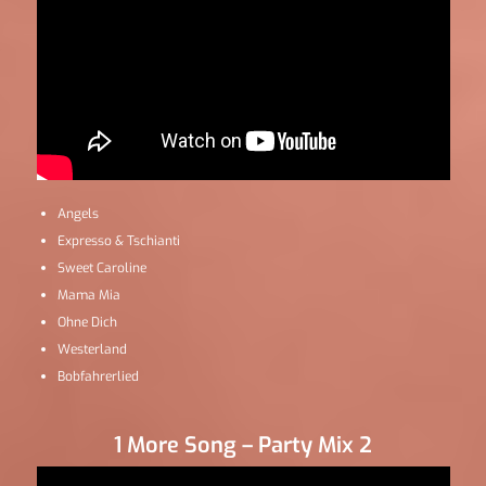
Angels
Expresso & Tschianti
Sweet Caroline
Mama Mia
Ohne Dich
Westerland
Bobfahrerlied
1 More Song – Party Mix 2