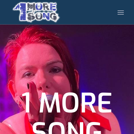
1 MORE
SONG