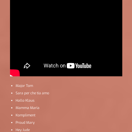
Major Tom
Sara per che tia amo
Hallo Klaus
Mamma Maria
Kompliment
Proud Mary
Hey Jude