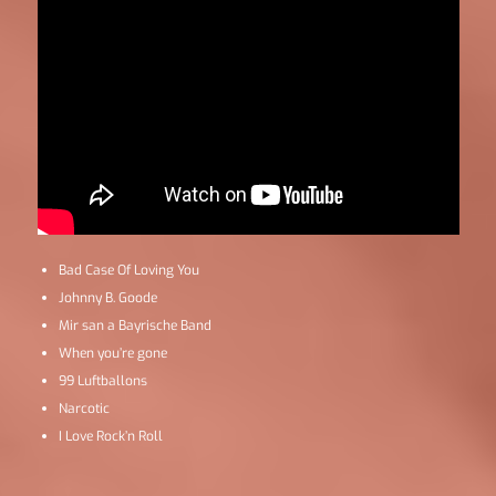
Bad Case Of Loving You
Johnny B. Goode
Mir san a Bayrische Band
When you’re gone
99 Luftballons
Narcotic
I Love Rock’n Roll