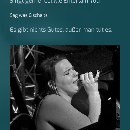
Singt gerne "Let Me Entertain You"
Sag was G‘scheits
Es gibt nichts Gutes, außer man tut es.