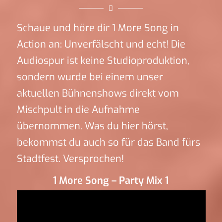
Schaue und höre dir 1 More Song in
Action an: Unverfälscht und echt! Die
Audiospur ist keine Studioproduktion,
sondern wurde bei einem unser
aktuellen Bühnenshows direkt vom
Mischpult in die Aufnahme
übernommen. Was du hier hörst,
bekommst du auch so für das Band fürs
Stadtfest. Versprochen!
1 More Song – Party Mix 1