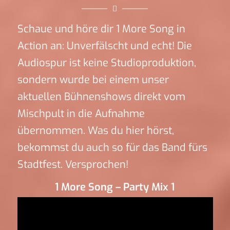
Schaue und höre dir 1 More Song in
Action an: Unverfälscht und echt! Die
Audiospur ist keine Studioproduktion,
sondern wurde bei einem unser
aktuellen Bühnenshows direkt vom
Mischpult in die Aufnahme
übernommen. Was du hier hörst,
bekommst du auch so für das Band fürs
Stadtfest. Versprochen!
1 More Song – Party Mix 1