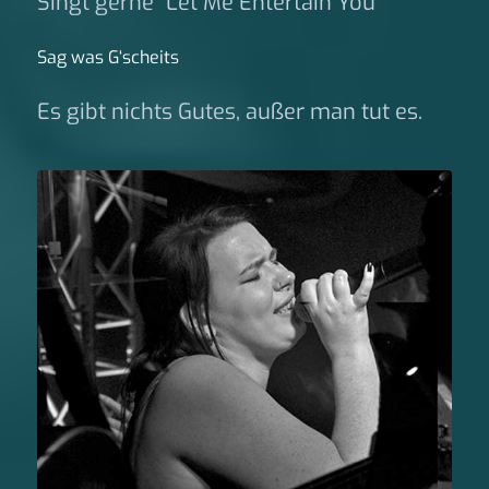
Singt gerne "Let Me Entertain You"
Sag was G‘scheits
Es gibt nichts Gutes, außer man tut es.