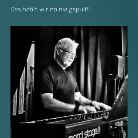
Des hab’n wir no nia gspuit!!