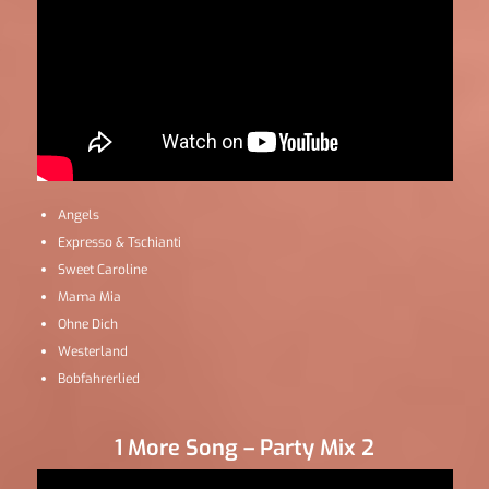
Angels
Expresso & Tschianti
Sweet Caroline
Mama Mia
Ohne Dich
Westerland
Bobfahrerlied
1 More Song – Party Mix 2