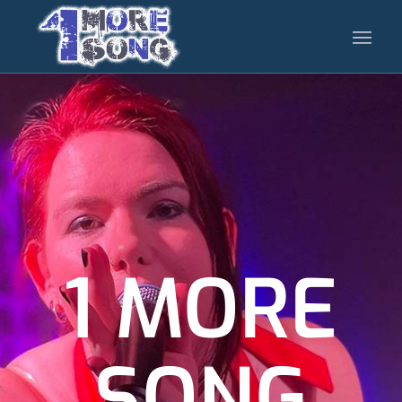
1 MORE
SONG