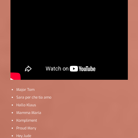
Major Tom
Sara per che tia amo
Hallo Klaus
Mamma Maria
Kompliment
Proud Mary
Hey Jude