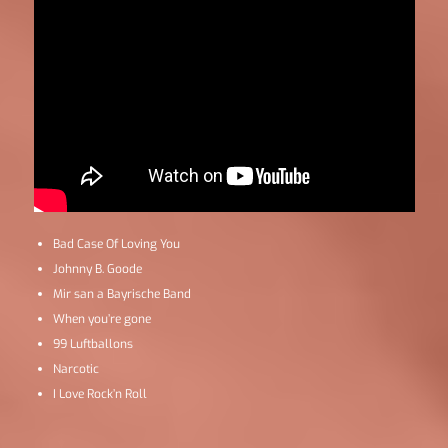
Bad Case Of Loving You
Johnny B. Goode
Mir san a Bayrische Band
When you’re gone
99 Luftballons
Narcotic
I Love Rock’n Roll