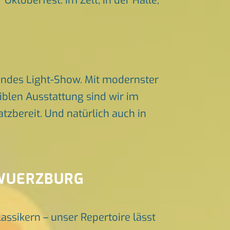
Oktoberfest. Im Zelt, in der Halle,
endes Light-Show. Mit modernster
iblen Ausstattung sind wir im
zbereit. Und natürlich auch in
 WUERZBURG
lassikern – unser Repertoire lässt