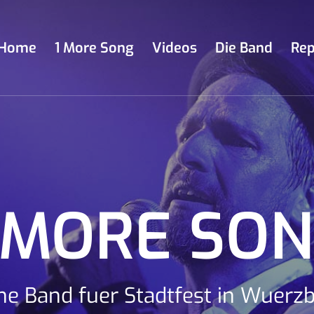
Home
1 More Song
Videos
Die Band
Rep
 MORE SO
ne Band fuer Stadtfest in Wuerz