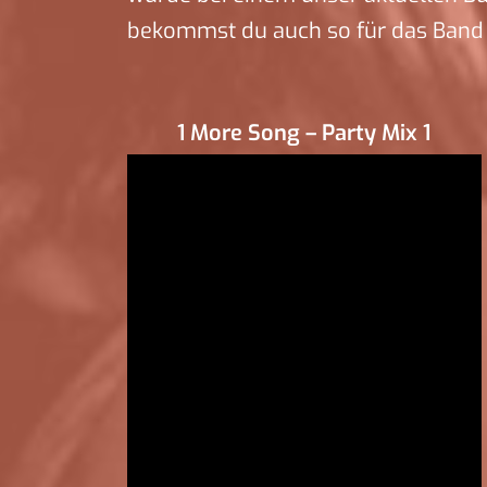
bekommst du auch so für das Band f
1 More Song – Party Mix 1