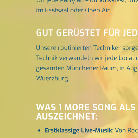
wir jede Party an – ob Volksfest, St
im Festsaal oder Open Air.
GUT GERÜSTET FÜR JE
Unsere routinierten Techniker sorg
Technik verwandeln wir jede Locatio
gesamten Münchener Raum, in Augsbu
Wuerzburg.
WAS 1 MORE SONG ALS
AUSZEICHNET:
Erstklassige Live-Musik
: Von Roc