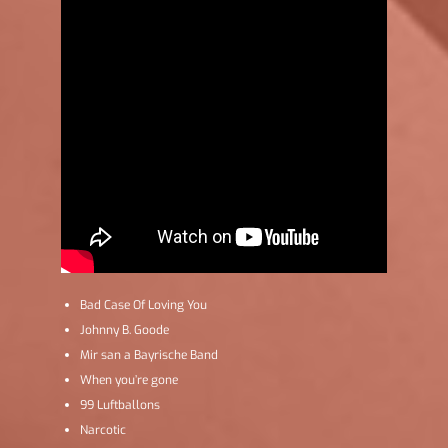
Bad Case Of Loving You
Johnny B. Goode
Mir san a Bayrische Band
When you’re gone
99 Luftballons
Narcotic