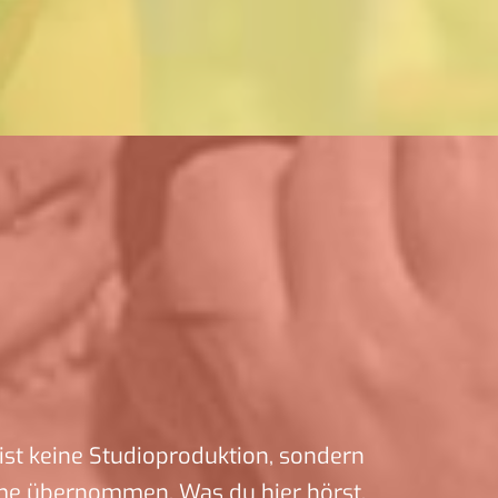
ist keine Studioproduktion, sondern
me übernommen. Was du hier hörst,