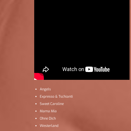
Angels
Expresso & Tschianti
Sweet Caroline
Mama Mia
Ohne Dich
Westerland