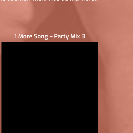
1 More Song – Party Mix 3