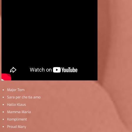
Major Tom
Sara per che tia amo
Hallo Klaus
Mamma Maria
Kompliment
Proud Mary