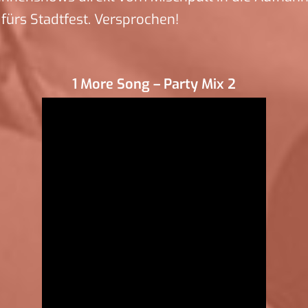
ürs Stadtfest. Versprochen!
1 More Song – Party Mix 2