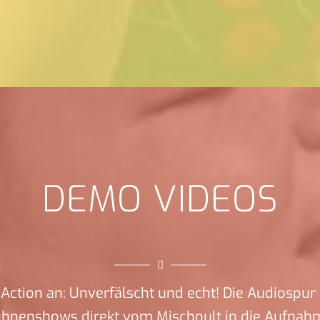
DEMO VIDEOS
Action an: Unverfälscht und echt! Die Audiospur 
ühnenshows direkt vom Mischpult in die Aufnah