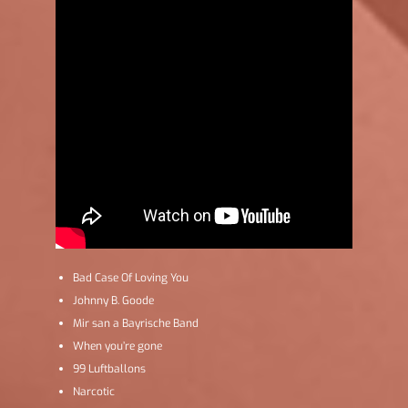
Bad Case Of Loving You
Johnny B. Goode
Mir san a Bayrische Band
When you’re gone
99 Luftballons
Narcotic