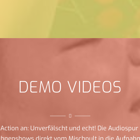
DEMO VIDEOS
Action an: Unverfälscht und echt! Die Audiospur 
ühnenshows direkt vom Mischpult in die Aufnah