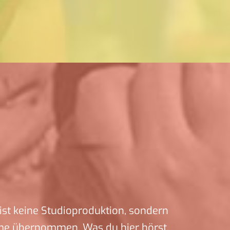
ist keine Studioproduktion, sondern
me übernommen. Was du hier hörst,