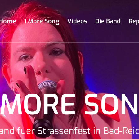
Home
1 More Song
Videos
Die Band
Rep
 MORE SO
and fuer Strassenfest in Bad-Rei