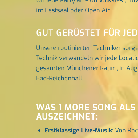
wir jede Party an – ob Volksfest, St
im Festsaal oder Open Air.
GUT GERÜSTET FÜR JE
Unsere routinierten Techniker sorg
Technik verwandeln wir jede Locatio
gesamten Münchener Raum, in Augsbu
Bad-Reichenhall.
WAS 1 MORE SONG ALS
AUSZEICHNET:
Erstklassige Live-Musik
: Von Roc