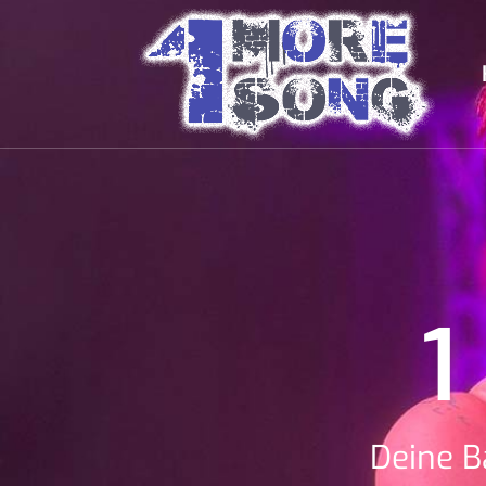
1
Deine B