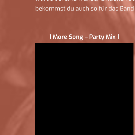
bekommst du auch so für das Band 
1 More Song – Party Mix 1