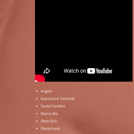
Angels
Expresso & Tschianti
Sweet Caroline
Mama Mia
Ohne Dich
Westerland