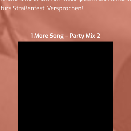
fürs Straßenfest. Versprochen!
1 More Song – Party Mix 2