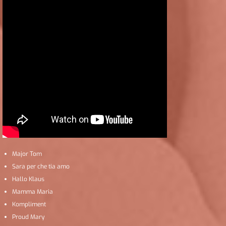
Major Tom
Sara per che tia amo
Hallo Klaus
Mamma Maria
Kompliment
Proud Mary