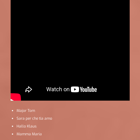
Major Tom
Sara per che tia amo
Hallo Klaus
Mamma Maria