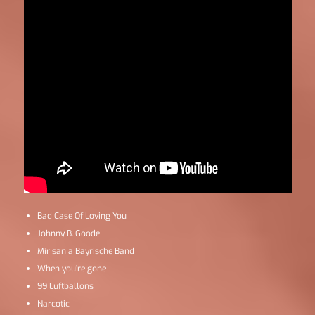
Bad Case Of Loving You
Johnny B. Goode
Mir san a Bayrische Band
When you’re gone
99 Luftballons
Narcotic