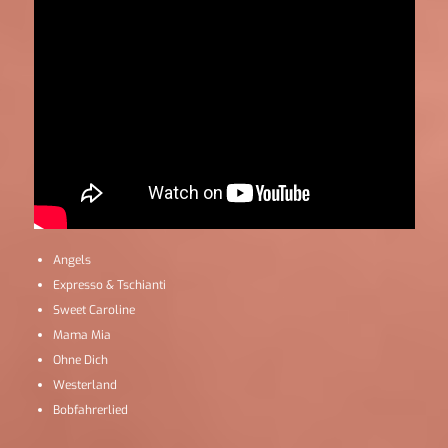
Angels
Expresso & Tschianti
Sweet Caroline
Mama Mia
Ohne Dich
Westerland
Bobfahrerlied