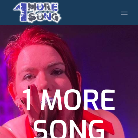
1 MORE
SONG