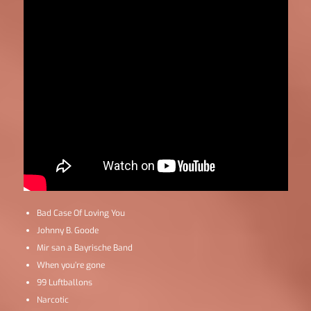
Bad Case Of Loving You
Johnny B. Goode
Mir san a Bayrische Band
When you’re gone
99 Luftballons
Narcotic