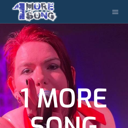
1 MORE
SONG