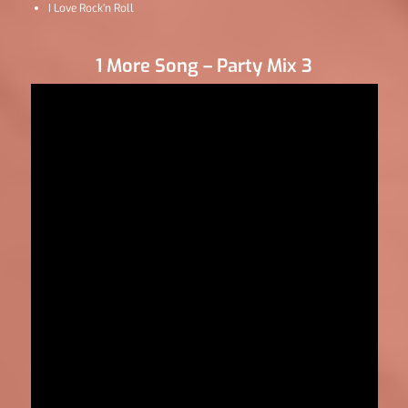
I Love Rock’n Roll
1 More Song – Party Mix 3