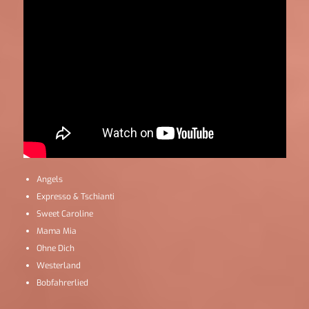
Angels
Expresso & Tschianti
Sweet Caroline
Mama Mia
Ohne Dich
Westerland
Bobfahrerlied