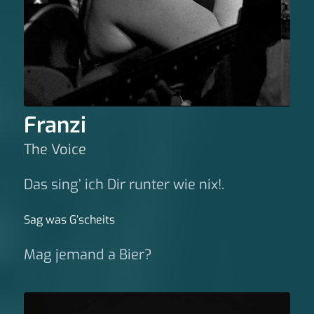
Franzi
The Voice
Das sing’ ich Dir runter wie nix!.
Sag was G‘scheits
Mag jemand a Bier?