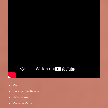
Major Tom
Sara per che tia amo
Hallo Klaus
Mamma Maria