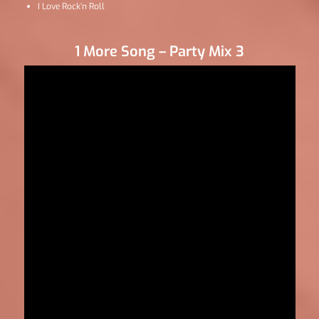
I Love Rock’n Roll
1 More Song – Party Mix 3