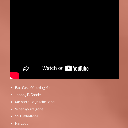
Bad Case Of Loving You
Johnny B. Goode
Mir san a Bayrische Band
When you’re gone
99 Luftballons
Narcotic