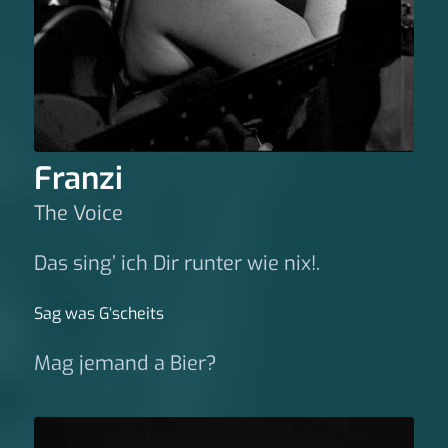
Franzi
The Voice
Das sing’ ich Dir runter wie nix!.
Sag was G‘scheits
Mag jemand a Bier?