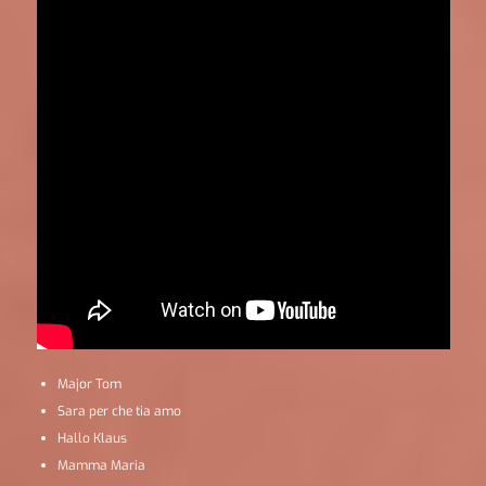
Major Tom
Sara per che tia amo
Hallo Klaus
Mamma Maria