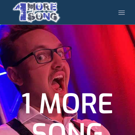
1 MORE
SONG