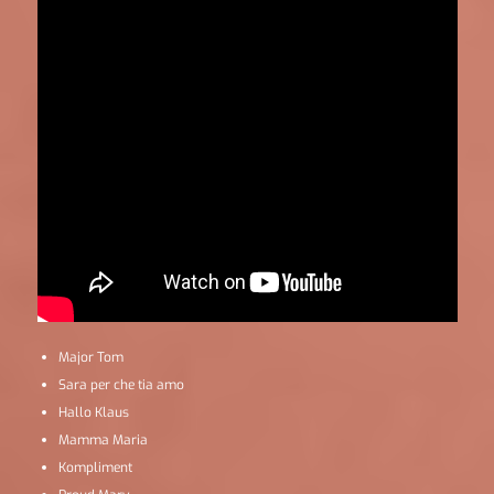
Major Tom
Sara per che tia amo
Hallo Klaus
Mamma Maria
Kompliment