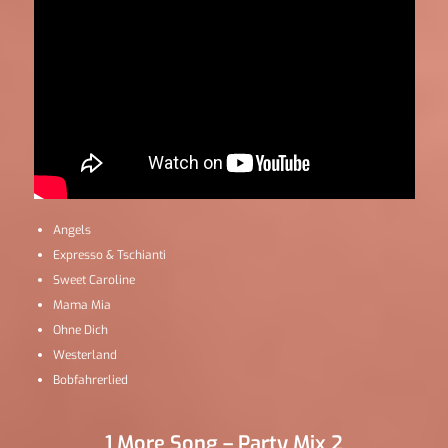
Angels
Expresso & Tschianti
Sweet Caroline
Mama Mia
Ohne Dich
Westerland
Bobfahrerlied
1 More Song – Party Mix 2