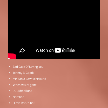
Bad Case Of Loving You
Johnny B. Goode
Mir san a Bayrische Band
When you’re gone
99 Luftballons
Narcotic
I Love Rock’n Roll