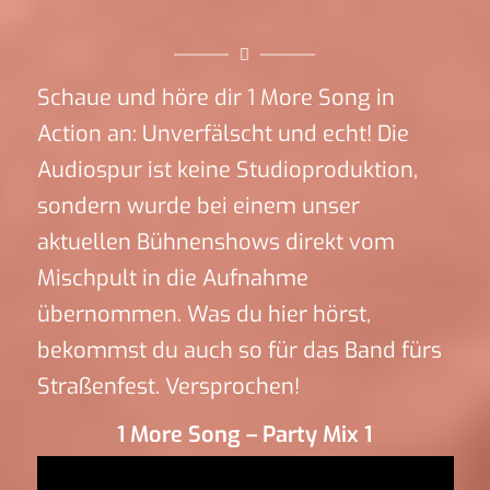
Schaue und höre dir 1 More Song in
Action an: Unverfälscht und echt! Die
Audiospur ist keine Studioproduktion,
sondern wurde bei einem unser
aktuellen Bühnenshows direkt vom
Mischpult in die Aufnahme
übernommen. Was du hier hörst,
bekommst du auch so für das Band fürs
Straßenfest. Versprochen!
1 More Song – Party Mix 1