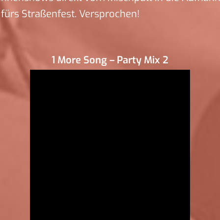
fürs Straßenfest. Versprochen!
1 More Song – Party Mix 2