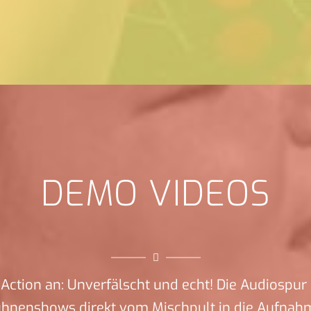
DEMO VIDEOS
Action an: Unverfälscht und echt! Die Audiospur 
ühnenshows direkt vom Mischpult in die Aufnah