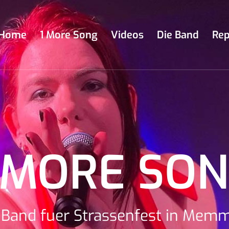
Home
1 More Song
Videos
Die Band
Rep
 MORE SO
 Band fuer Strassenfest in Mem