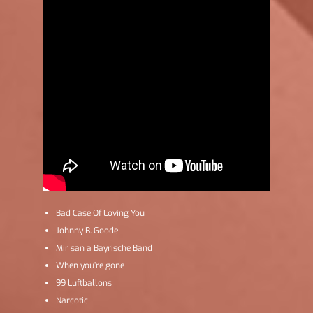
Bad Case Of Loving You
Johnny B. Goode
Mir san a Bayrische Band
When you’re gone
99 Luftballons
Narcotic