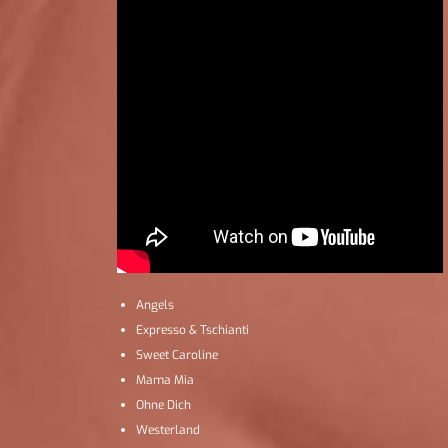
Angels
Expresso & Tschianti
Sweet Caroline
Mama Mia
Ohne Dich
Westerland