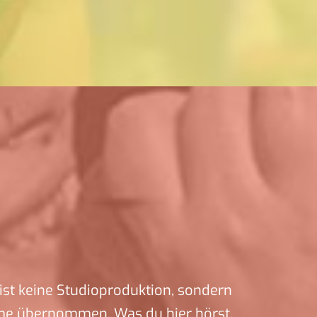
ist keine Studioproduktion, sondern
me übernommen. Was du hier hörst,