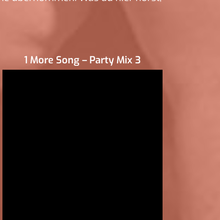
1 More Song – Party Mix 3