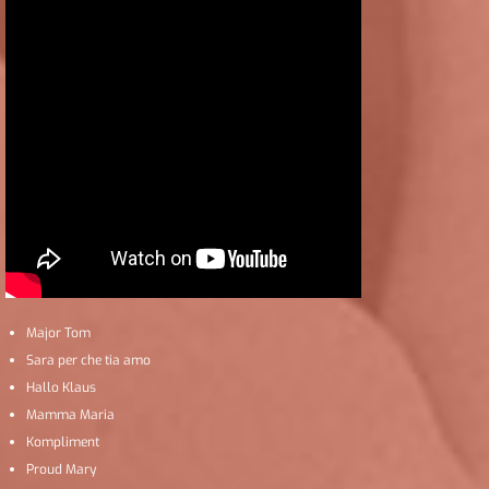
Major Tom
Sara per che tia amo
Hallo Klaus
Mamma Maria
Kompliment
Proud Mary