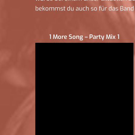
bekommst du auch so für das Band 
1 More Song – Party Mix 1