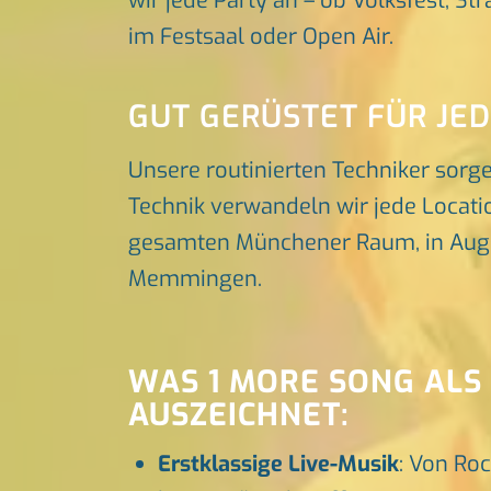
wir jede Party an – ob Volksfest, St
im Festsaal oder Open Air.
GUT GERÜSTET FÜR JE
Unsere routinierten Techniker sorg
Technik verwandeln wir jede Locatio
gesamten Münchener Raum, in Augsbu
Memmingen.
WAS 1 MORE SONG ALS
AUSZEICHNET:
Erstklassige Live-Musik
: Von Roc