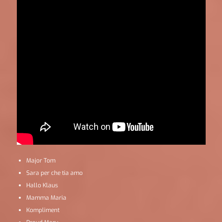
Major Tom
Sara per che tia amo
Hallo Klaus
Mamma Maria
Kompliment