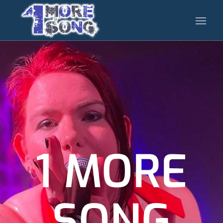
1 MORE
SONG