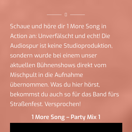
Schaue und höre dir 1 More Song in
Action an: Unverfälscht und echt! Die
Audiospur ist keine Studioproduktion,
sondern wurde bei einem unser
aktuellen Bühnenshows direkt vom
Mischpult in die Aufnahme
übernommen. Was du hier hörst,
bekommst du auch so für das Band fürs
Straßenfest. Versprochen!
1 More Song – Party Mix 1