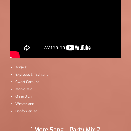
Angels
Expresso & Tschianti
Sweet Caroline
Mama Mia
Ohne Dich
Westerland
Bobfahrerlied
1 More Song – Party Mix 2