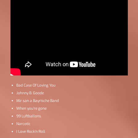
Bad Case Of Loving You
Johnny B. Goode
Mir san a Bayrische Band
When you’re gone
99 Luftballons
Narcotic
I Love Rock’n Roll