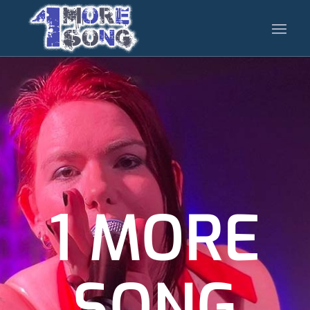
1 MORE
SONG