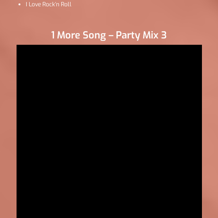
I Love Rock’n Roll
1 More Song – Party Mix 3