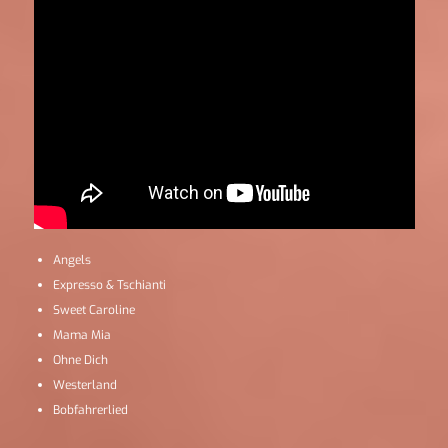
Angels
Expresso & Tschianti
Sweet Caroline
Mama Mia
Ohne Dich
Westerland
Bobfahrerlied