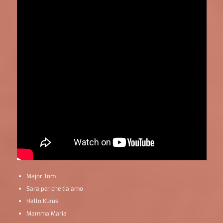
Major Tom
Sara per che tia amo
Hallo Klaus
Mamma Maria