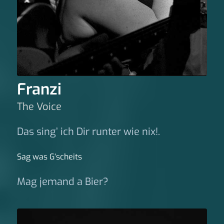
Franzi
The Voice
Das sing’ ich Dir runter wie nix!.
Sag was G‘scheits
Mag jemand a Bier?