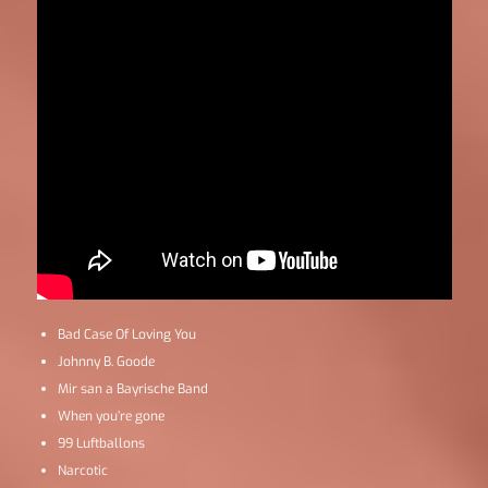
Bad Case Of Loving You
Johnny B. Goode
Mir san a Bayrische Band
When you’re gone
99 Luftballons
Narcotic