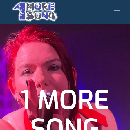
1 MORE
SONG