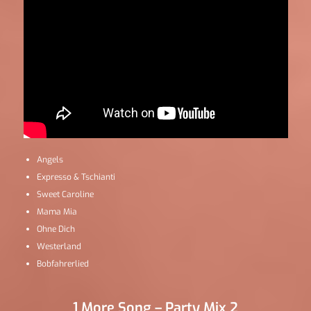
Angels
Expresso & Tschianti
Sweet Caroline
Mama Mia
Ohne Dich
Westerland
Bobfahrerlied
1 More Song – Party Mix 2