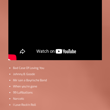
Bad Case Of Loving You
Johnny B. Goode
Mir san a Bayrische Band
When you’re gone
99 Luftballons
Narcotic
I Love Rock’n Roll