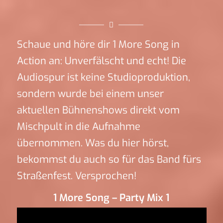
Schaue und höre dir 1 More Song in
Action an: Unverfälscht und echt! Die
Audiospur ist keine Studioproduktion,
sondern wurde bei einem unser
aktuellen Bühnenshows direkt vom
Mischpult in die Aufnahme
übernommen. Was du hier hörst,
bekommst du auch so für das Band fürs
Straßenfest. Versprochen!
1 More Song – Party Mix 1