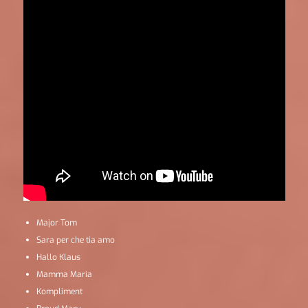
Major Tom
Sara per che tia amo
Hallo Klaus
Mamma Maria
Kompliment