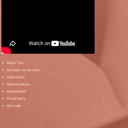
Major Tom
Sara per che tia amo
Hallo Klaus
Mamma Maria
Kompliment
Proud Mary
Hey Jude