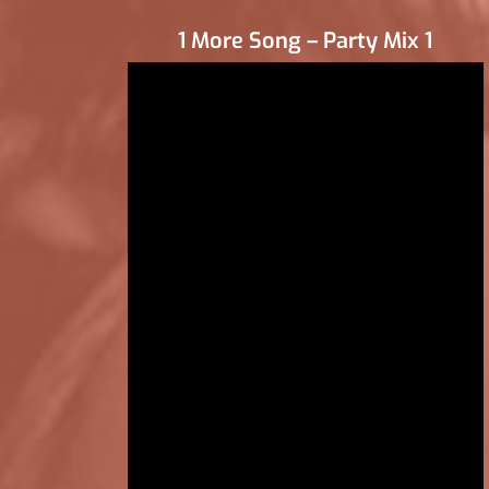
1 More Song – Party Mix 1