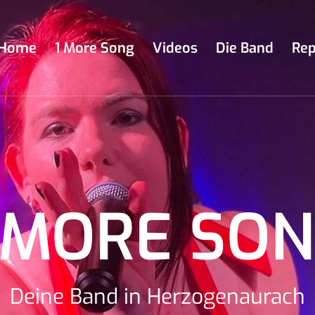
Home
1 More Song
Videos
Die Band
Rep
 MORE SO
Deine Band in Herzogenaurach