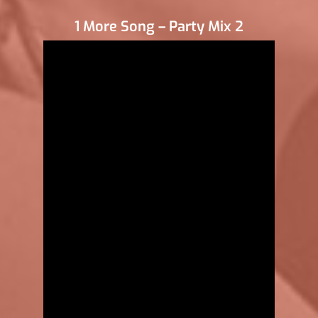
1 More Song – Party Mix 2