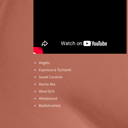
Angels
Expresso & Tschianti
Sweet Caroline
Mama Mia
Ohne Dich
Westerland
Bobfahrerlied