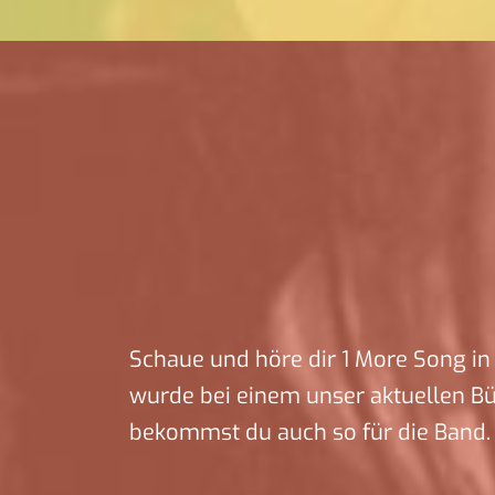
Schaue und höre dir 1 More Song in 
wurde bei einem unser aktuellen B
bekommst du auch so für die Band.