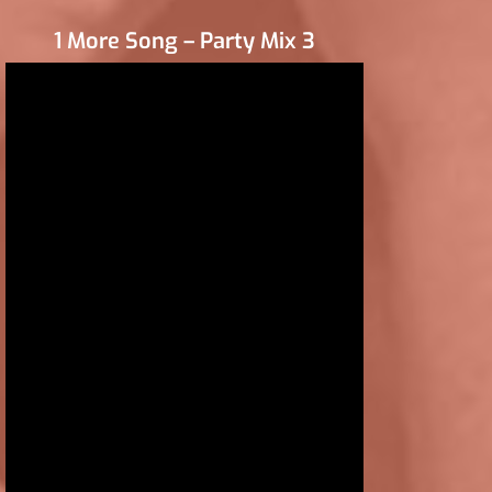
1 More Song – Party Mix 3