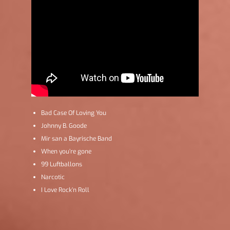
Bad Case Of Loving You
Johnny B. Goode
Mir san a Bayrische Band
When you’re gone
99 Luftballons
Narcotic
I Love Rock’n Roll