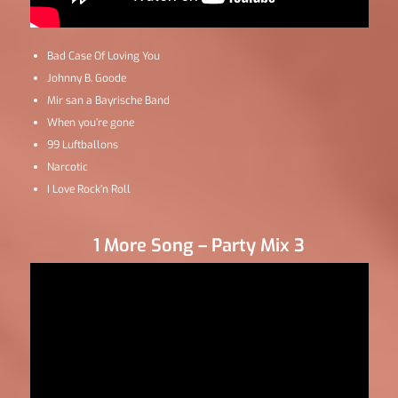
Bad Case Of Loving You
Johnny B. Goode
Mir san a Bayrische Band
When you’re gone
99 Luftballons
Narcotic
I Love Rock’n Roll
1 More Song – Party Mix 3