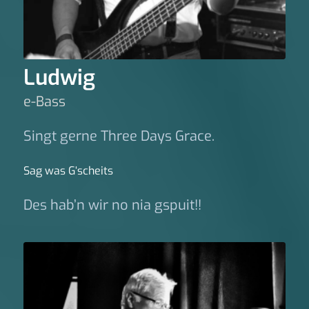
Ludwig
e-Bass
Singt gerne Three Days Grace.
Sag was G‘scheits
Des hab’n wir no nia gspuit!!