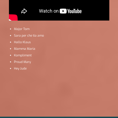
Major Tom
Sara per che tia amo
Hallo Klaus
Mamma Maria
Kompliment
Proud Mary
Hey Jude