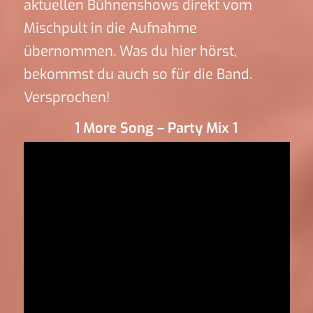
aktuellen Bühnenshows direkt vom
Mischpult in die Aufnahme
übernommen. Was du hier hörst,
bekommst du auch so für die Band.
Versprochen!
1 More Song – Party Mix 1