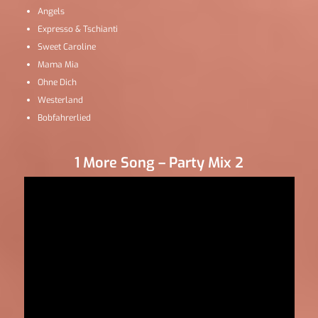
Angels
Expresso & Tschianti
Sweet Caroline
Mama Mia
Ohne Dich
Westerland
Bobfahrerlied
1 More Song – Party Mix 2