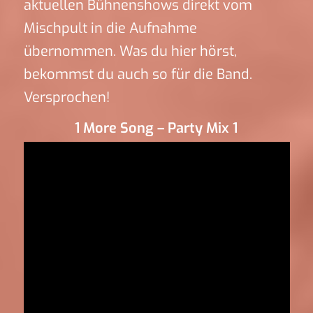
aktuellen Bühnenshows direkt vom
Mischpult in die Aufnahme
übernommen. Was du hier hörst,
bekommst du auch so für die Band.
Versprochen!
1 More Song – Party Mix 1