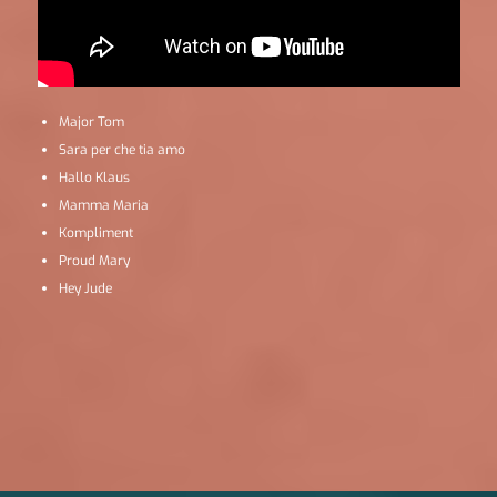
Major Tom
Sara per che tia amo
Hallo Klaus
Mamma Maria
Kompliment
Proud Mary
Hey Jude