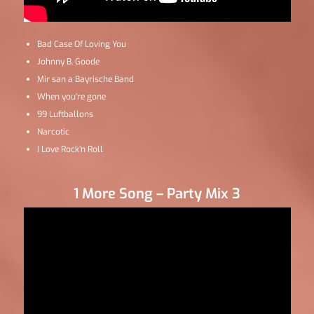
Bad Case Of Loving You
Johnny B. Goode
Mir san a Bayrische Band
When you’re gone
99 Luftballons
Narcotic
I Love Rock’n Roll
1 More Song – Party Mix 3