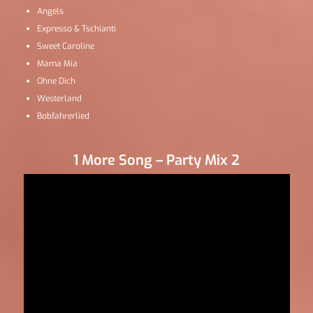
Angels
Expresso & Tschianti
Sweet Caroline
Mama Mia
Ohne Dich
Westerland
Bobfahrerlied
1 More Song – Party Mix 2