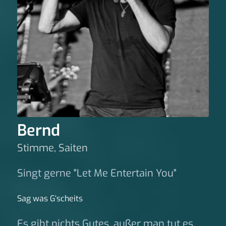
Bernd
Stimme, Saiten
Singt gerne "Let Me Entertain You"
Sag was G‘scheits
Es gibt nichts Gutes, außer man tut es.