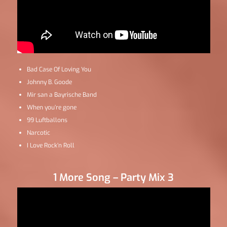
Bad Case Of Loving You
Johnny B. Goode
Mir san a Bayrische Band
When you’re gone
99 Luftballons
Narcotic
I Love Rock’n Roll
1 More Song – Party Mix 3