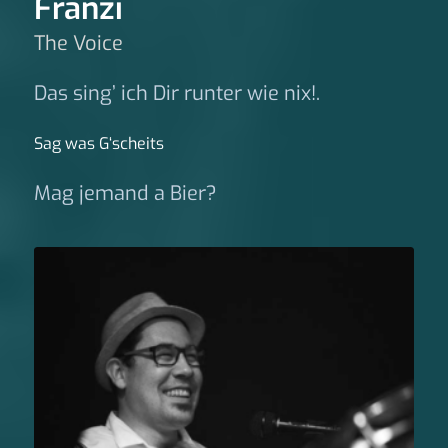
Franzi
The Voice
Das sing’ ich Dir runter wie nix!.
Sag was G‘scheits
Mag jemand a Bier?