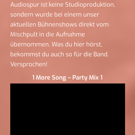
Audiospur ist keine Studioproduktion,
sondern wurde bei einem unser
aktuellen Bühnenshows direkt vom
Mischpult in die Aufnahme
übernommen. Was du hier hörst,
bekommst du auch so für die Band.
Versprochen!
1 More Song – Party Mix 1