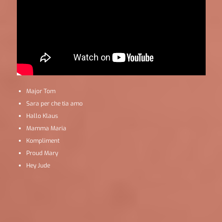
Major Tom
Sara per che tia amo
Hallo Klaus
Mamma Maria
Kompliment
Proud Mary
Hey Jude