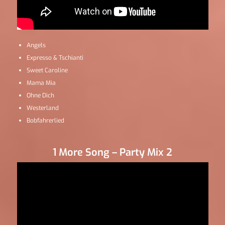
Angels
Expresso & Tschianti
Sweet Caroline
Mama Mia
Ohne Dich
Westerland
Bobfahrerlied
1 More Song – Party Mix 2