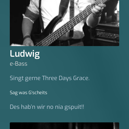
Ludwig
e-Bass
Singt gerne Three Days Grace.
Sag was G‘scheits
Des hab’n wir no nia gspuit!!