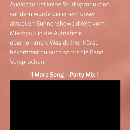
Audiospur ist keine Studioproduktion,
sondern wurde bei einem unser
aktuellen Bühnenshows direkt vom
Mischpult in die Aufnahme
übernommen. Was du hier hörst,
bekommst du auch so für die Band.
Versprochen!
1 More Song – Party Mix 1