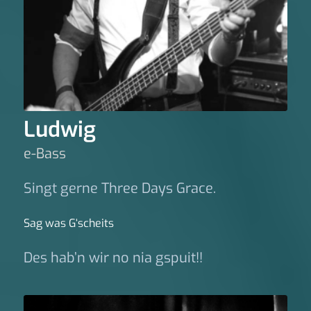
Ludwig
e-Bass
Singt gerne Three Days Grace.
Sag was G‘scheits
Des hab’n wir no nia gspuit!!