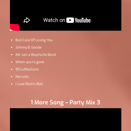
Bad Case Of Loving You
Johnny B. Goode
Mir san a Bayrische Band
When you’re gone
99 Luftballons
Narcotic
I Love Rock’n Roll
1 More Song – Party Mix 3