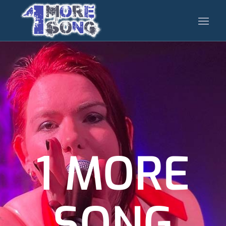
1 MORE
SONG