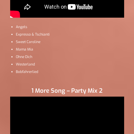
Angels
Expresso & Tschianti
Sweet Caroline
Mama Mia
Ohne Dich
Westerland
Bobfahrerlied
1 More Song – Party Mix 2