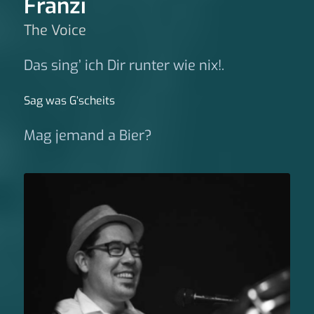
Franzi
The Voice
Das sing’ ich Dir runter wie nix!.
Sag was G‘scheits
Mag jemand a Bier?