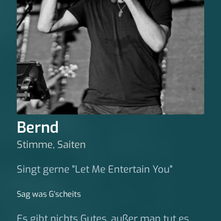
Bernd
Stimme, Saiten
Singt gerne "Let Me Entertain You"
Sag was G‘scheits
Es gibt nichts Gutes, außer man tut es.