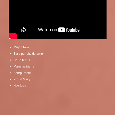
Major Tom
Sara per che tia amo
Hallo Klaus
Mamma Maria
Kompliment
Proud Mary
Hey Jude