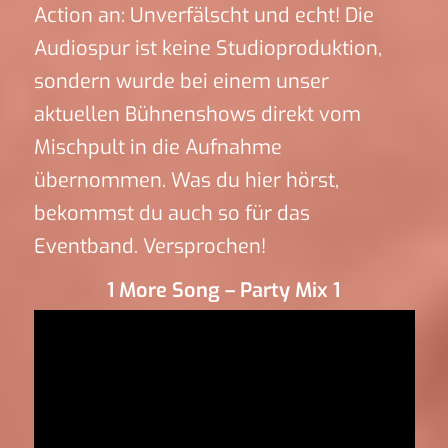
Action an: Unverfälscht und echt! Die
Audiospur ist keine Studioproduktion,
sondern wurde bei einem unser
aktuellen Bühnenshows direkt vom
Mischpult in die Aufnahme
übernommen. Was du hier hörst,
bekommst du auch so für das
Eventband. Versprochen!
1 More Song – Party Mix 1