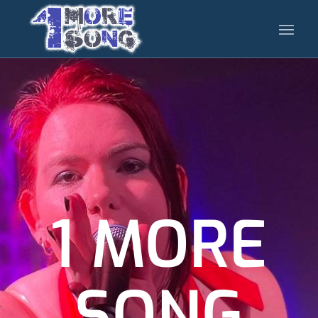
1 MORE
SONG