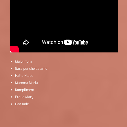
Major Tom
Sara per che tia amo
Hallo Klaus
Mamma Maria
Kompliment
Proud Mary
Hey Jude