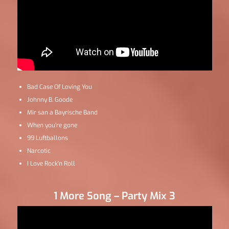
Bad Case Of Loving You
Johnny B. Goode
Mir san a Bayrische Band
When you’re gone
99 Luftballons
Narcotic
I Love Rock’n Roll
1 More Song – Party Mix 3