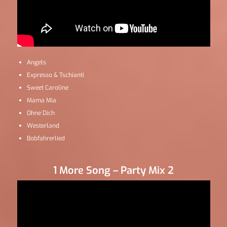
Angels
Expresso & Tschianti
Sweet Caroline
Mama Mia
Ohne Dich
Westerland
Bobfahrerlied
1 More Song – Party Mix 2