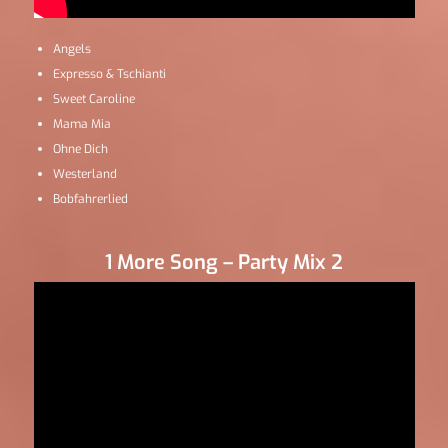
Angels
Expresso & Tschianti
Sweet Caroline
Mama Mia
Ohne Dich
Westerland
Bobfahrerlied
1 More Song – Party Mix 2