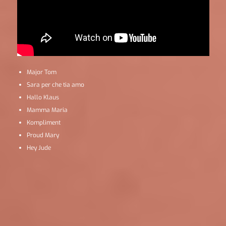
Major Tom
Sara per che tia amo
Hallo Klaus
Mamma Maria
Kompliment
Proud Mary
Hey Jude