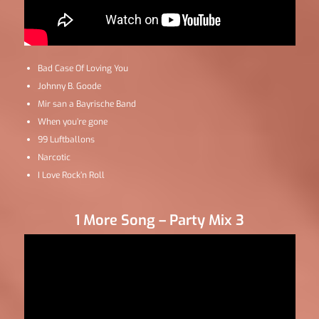
Bad Case Of Loving You
Johnny B. Goode
Mir san a Bayrische Band
When you’re gone
99 Luftballons
Narcotic
I Love Rock’n Roll
1 More Song – Party Mix 3