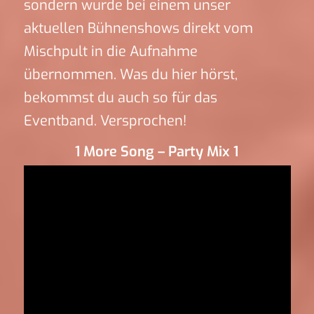
sondern wurde bei einem unser
aktuellen Bühnenshows direkt vom
Mischpult in die Aufnahme
übernommen. Was du hier hörst,
bekommst du auch so für das
Eventband. Versprochen!
1 More Song – Party Mix 1