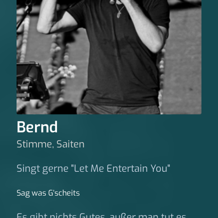
Bernd
Stimme, Saiten
Singt gerne "Let Me Entertain You"
Sag was G‘scheits
Es gibt nichts Gutes, außer man tut es.