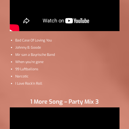
Bad Case Of Loving You
Johnny B. Goode
Mir san a Bayrische Band
When you’re gone
99 Luftballons
Narcotic
I Love Rock’n Roll
1 More Song – Party Mix 3