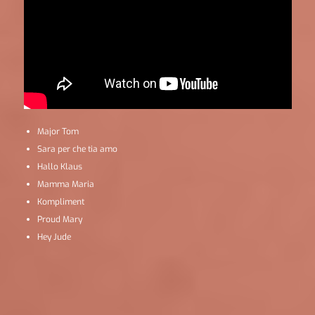
Major Tom
Sara per che tia amo
Hallo Klaus
Mamma Maria
Kompliment
Proud Mary
Hey Jude