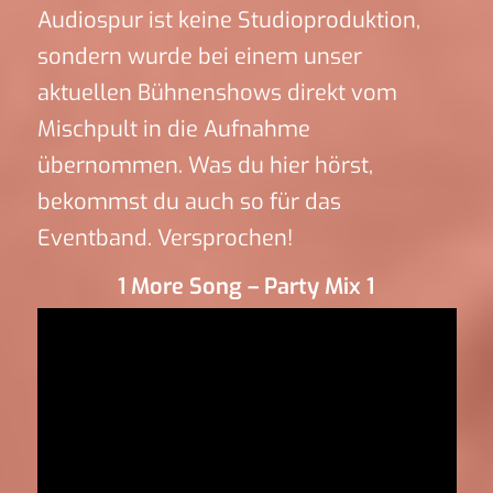
Audiospur ist keine Studioproduktion,
sondern wurde bei einem unser
aktuellen Bühnenshows direkt vom
Mischpult in die Aufnahme
übernommen. Was du hier hörst,
bekommst du auch so für das
Eventband. Versprochen!
1 More Song – Party Mix 1