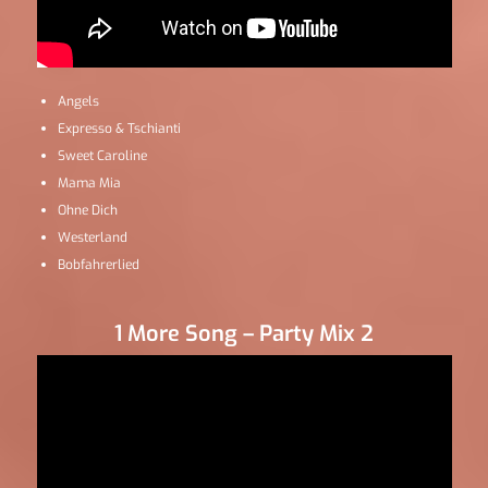
Angels
Expresso & Tschianti
Sweet Caroline
Mama Mia
Ohne Dich
Westerland
Bobfahrerlied
1 More Song – Party Mix 2