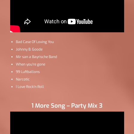
Bad Case Of Loving You
Johnny B. Goode
Mir san a Bayrische Band
When you’re gone
99 Luftballons
Narcotic
I Love Rock’n Roll
1 More Song – Party Mix 3