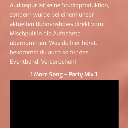
Audiospur ist keine Studioproduktion,
sondern wurde bei einem unser
aktuellen Bühnenshows direkt vom
Mischpult in die Aufnahme
übernommen. Was du hier hörst,
bekommst du auch so für das
Eventband. Versprochen!
1 More Song – Party Mix 1