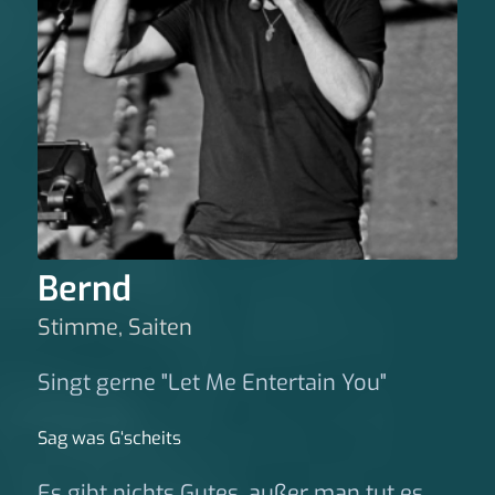
Bernd
Stimme, Saiten
Singt gerne "Let Me Entertain You"
Sag was G‘scheits
Es gibt nichts Gutes, außer man tut es.