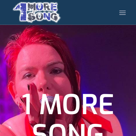
1 MORE
SONG