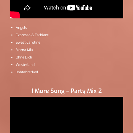
Angels
Expresso & Tschianti
Sweet Caroline
Mama Mia
Ohne Dich
Westerland
Bobfahrerlied
1 More Song – Party Mix 2