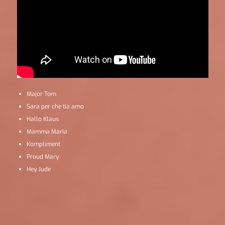
Major Tom
Sara per che tia amo
Hallo Klaus
Mamma Maria
Kompliment
Proud Mary
Hey Jude