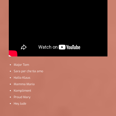
Major Tom
Sara per che tia amo
Hallo Klaus
Mamma Maria
Kompliment
Proud Mary
Hey Jude