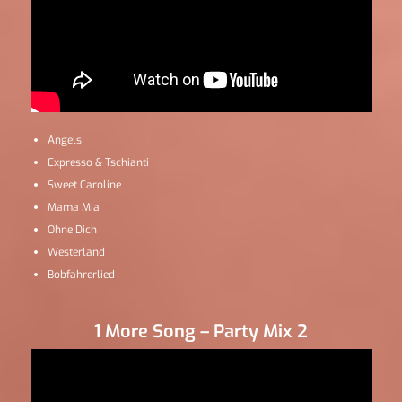
Angels
Expresso & Tschianti
Sweet Caroline
Mama Mia
Ohne Dich
Westerland
Bobfahrerlied
1 More Song – Party Mix 2