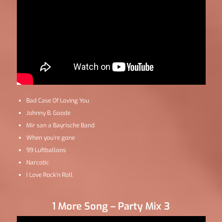
Bad Case Of Loving You
Johnny B. Goode
Mir san a Bayrische Band
When you’re gone
99 Luftballons
Narcotic
I Love Rock’n Roll
1 More Song – Party Mix 3