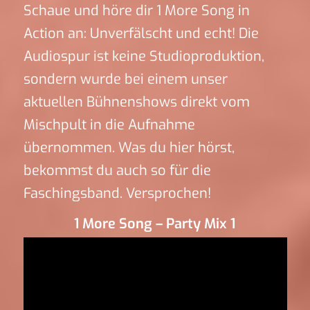
Schaue und höre dir 1 More Song in
Action an: Unverfälscht und echt! Die
Audiospur ist keine Studioproduktion,
sondern wurde bei einem unser
aktuellen Bühnenshows direkt vom
Mischpult in die Aufnahme
übernommen. Was du hier hörst,
bekommst du auch so für die
Faschingsband. Versprochen!
1 More Song – Party Mix 1