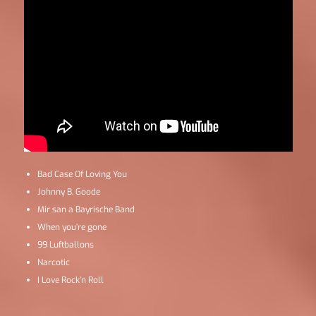
Bad Case Of Loving You
Johnny B. Goode
Mir san a Bayrische Band
When you’re gone
99 Luftballons
Narcotic
I Love Rock’n Roll