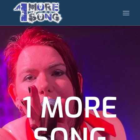
1 MORE
SONG