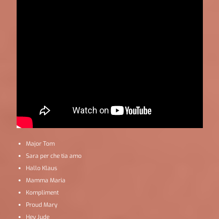
Major Tom
Sara per che tia amo
Hallo Klaus
Mamma Maria
Kompliment
Proud Mary
Hey Jude