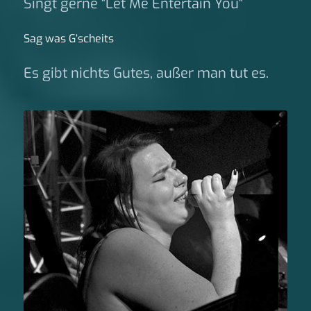
Singt gerne "Let Me Entertain You"
Sag was G‘scheits
Es gibt nichts Gutes, außer man tut es.