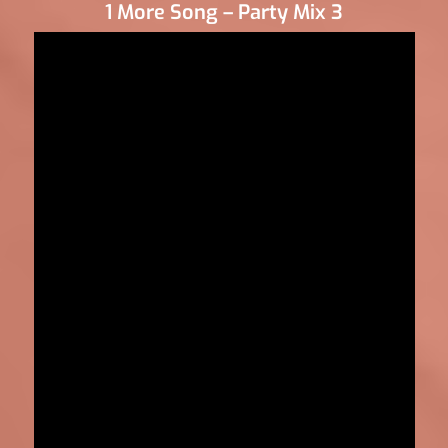
1 More Song – Party Mix 3