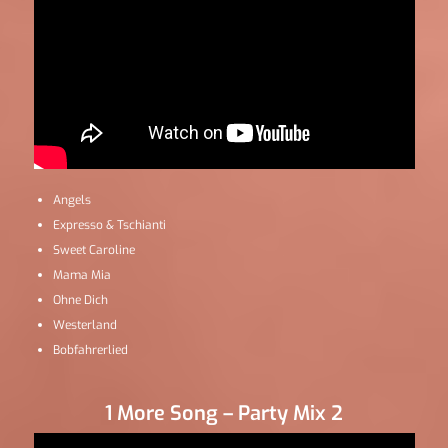
Angels
Expresso & Tschianti
Sweet Caroline
Mama Mia
Ohne Dich
Westerland
Bobfahrerlied
1 More Song – Party Mix 2