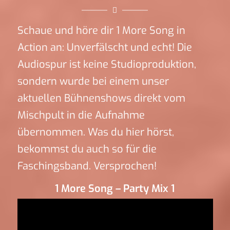
Schaue und höre dir 1 More Song in
Action an: Unverfälscht und echt! Die
Audiospur ist keine Studioproduktion,
sondern wurde bei einem unser
aktuellen Bühnenshows direkt vom
Mischpult in die Aufnahme
übernommen. Was du hier hörst,
bekommst du auch so für die
Faschingsband. Versprochen!
1 More Song – Party Mix 1