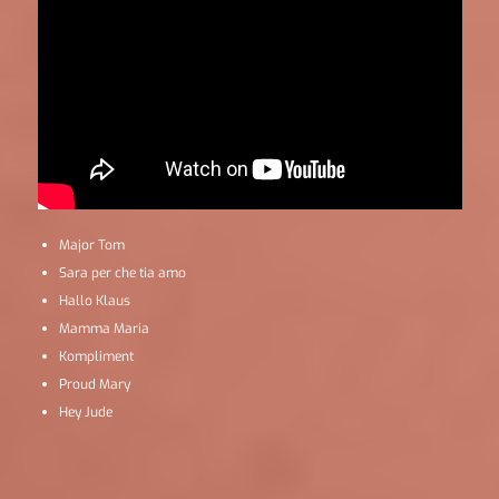
Major Tom
Sara per che tia amo
Hallo Klaus
Mamma Maria
Kompliment
Proud Mary
Hey Jude