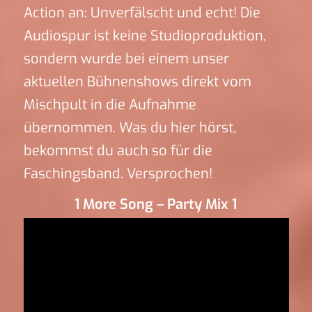
Action an: Unverfälscht und echt! Die
Audiospur ist keine Studioproduktion,
sondern wurde bei einem unser
aktuellen Bühnenshows direkt vom
Mischpult in die Aufnahme
übernommen. Was du hier hörst,
bekommst du auch so für die
Faschingsband. Versprochen!
1 More Song – Party Mix 1