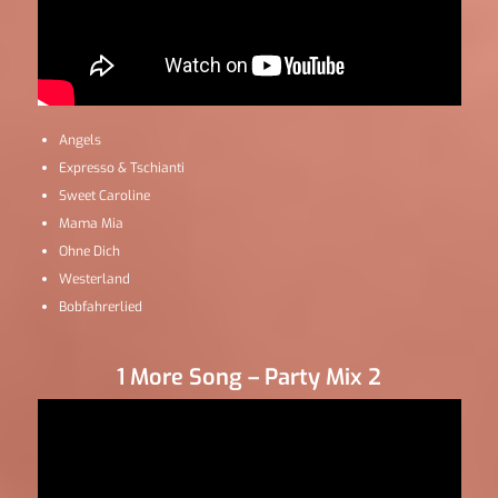
Angels
Expresso & Tschianti
Sweet Caroline
Mama Mia
Ohne Dich
Westerland
Bobfahrerlied
1 More Song – Party Mix 2