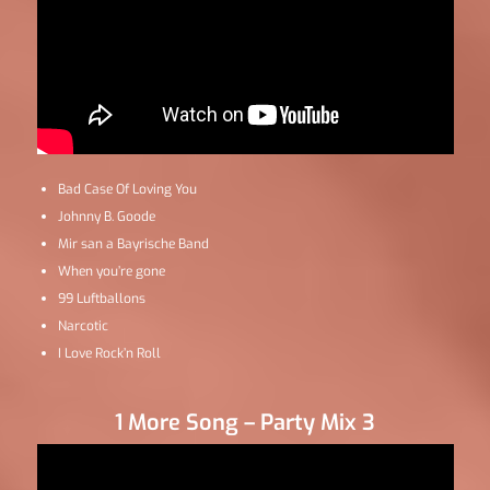
Bad Case Of Loving You
Johnny B. Goode
Mir san a Bayrische Band
When you’re gone
99 Luftballons
Narcotic
I Love Rock’n Roll
1 More Song – Party Mix 3