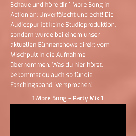
Schaue und höre dir 1 More Song in
Action an: Unverfälscht und echt! Die
Audiospur ist keine Studioproduktion,
sondern wurde bei einem unser
aktuellen Bühnenshows direkt vom
Mischpult in die Aufnahme
übernommen. Was du hier hörst,
bekommst du auch so für die
Faschingsband. Versprochen!
1 More Song – Party Mix 1