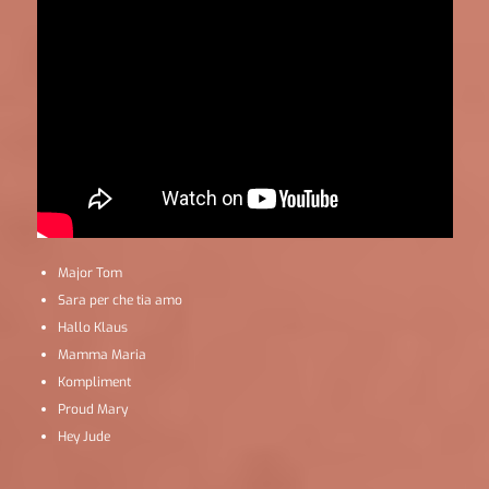
Major Tom
Sara per che tia amo
Hallo Klaus
Mamma Maria
Kompliment
Proud Mary
Hey Jude