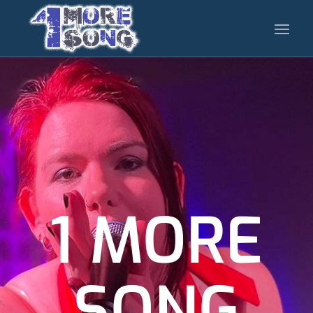
1 MORE
SONG