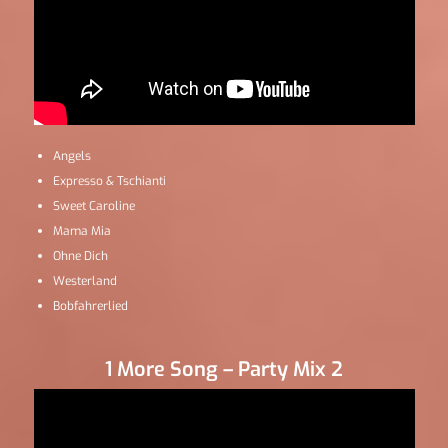
Angels
Expresso & Tschianti
Sweet Caroline
Mama Mia
Ohne Dich
Westerland
Bobfahrerlied
1 More Song – Party Mix 2