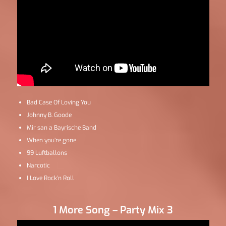
Bad Case Of Loving You
Johnny B. Goode
Mir san a Bayrische Band
When you’re gone
99 Luftballons
Narcotic
I Love Rock’n Roll
1 More Song – Party Mix 3