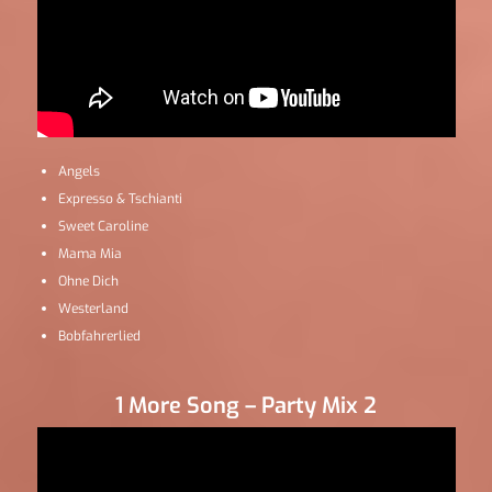
Angels
Expresso & Tschianti
Sweet Caroline
Mama Mia
Ohne Dich
Westerland
Bobfahrerlied
1 More Song – Party Mix 2