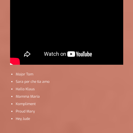
Major Tom
Sara per che tia amo
Hallo Klaus
Mamma Maria
Kompliment
Proud Mary
Hey Jude