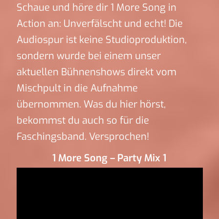
Schaue und höre dir 1 More Song in
Action an: Unverfälscht und echt! Die
Audiospur ist keine Studioproduktion,
sondern wurde bei einem unser
aktuellen Bühnenshows direkt vom
Mischpult in die Aufnahme
übernommen. Was du hier hörst,
bekommst du auch so für die
Faschingsband. Versprochen!
1 More Song – Party Mix 1