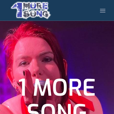
1 MORE
SONG