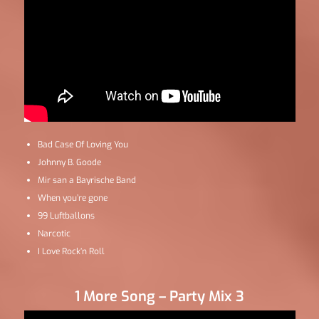
Bad Case Of Loving You
Johnny B. Goode
Mir san a Bayrische Band
When you’re gone
99 Luftballons
Narcotic
I Love Rock’n Roll
1 More Song – Party Mix 3