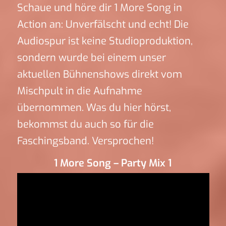
Schaue und höre dir 1 More Song in
Action an: Unverfälscht und echt! Die
Audiospur ist keine Studioproduktion,
sondern wurde bei einem unser
aktuellen Bühnenshows direkt vom
Mischpult in die Aufnahme
übernommen. Was du hier hörst,
bekommst du auch so für die
Faschingsband. Versprochen!
1 More Song – Party Mix 1