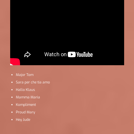
Major Tom
Sara per che tia amo
Hallo Klaus
Mamma Maria
Kompliment
Proud Mary
Hey Jude