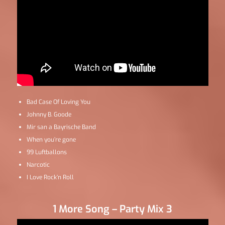
Bad Case Of Loving You
Johnny B. Goode
Mir san a Bayrische Band
When you’re gone
99 Luftballons
Narcotic
I Love Rock’n Roll
1 More Song – Party Mix 3