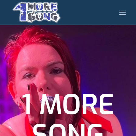
1 MORE
SONG