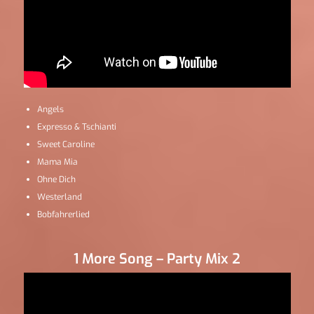
Angels
Expresso & Tschianti
Sweet Caroline
Mama Mia
Ohne Dich
Westerland
Bobfahrerlied
1 More Song – Party Mix 2