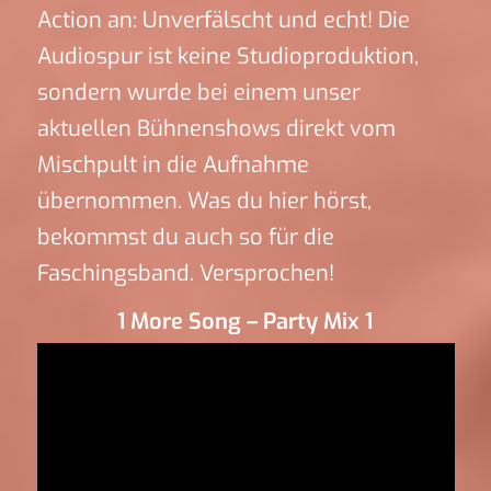
Action an: Unverfälscht und echt! Die
Audiospur ist keine Studioproduktion,
sondern wurde bei einem unser
aktuellen Bühnenshows direkt vom
Mischpult in die Aufnahme
übernommen. Was du hier hörst,
bekommst du auch so für die
Faschingsband. Versprochen!
1 More Song – Party Mix 1