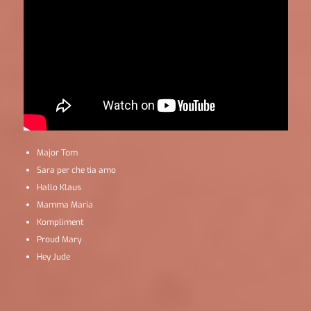
Major Tom
Sara per che tia amo
Hallo Klaus
Mamma Maria
Kompliment
Proud Mary
Hey Jude