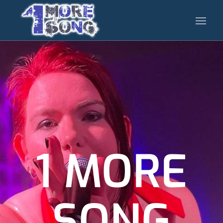
1 MORE
SONG