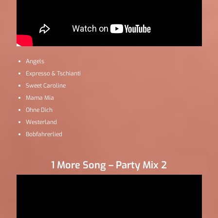
Angels
Expresso & Tschianti
Sweet Caroline
Mama Mia
Ohne Dich
Westerland
Bobfahrerlied
1 More Song – Party Mix 2