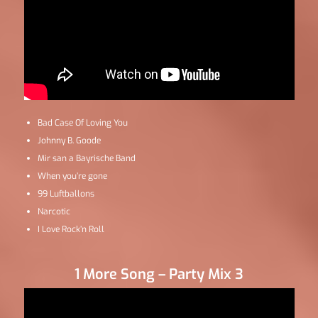
Bad Case Of Loving You
Johnny B. Goode
Mir san a Bayrische Band
When you’re gone
99 Luftballons
Narcotic
I Love Rock’n Roll
1 More Song – Party Mix 3