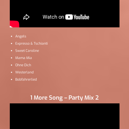
Angels
Expresso & Tschianti
Sweet Caroline
Mama Mia
Ohne Dich
Westerland
Bobfahrerlied
1 More Song – Party Mix 2