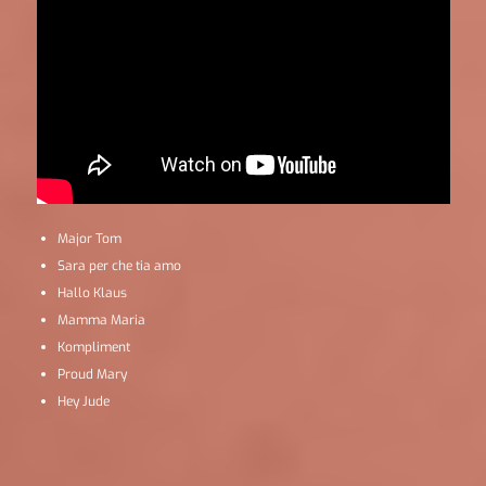
Major Tom
Sara per che tia amo
Hallo Klaus
Mamma Maria
Kompliment
Proud Mary
Hey Jude