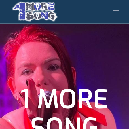
1 MORE
SONG