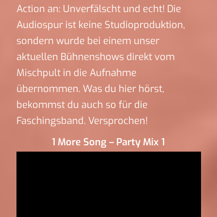
Action an: Unverfälscht und echt! Die
Audiospur ist keine Studioproduktion,
sondern wurde bei einem unser
aktuellen Bühnenshows direkt vom
Mischpult in die Aufnahme
übernommen. Was du hier hörst,
bekommst du auch so für die
Faschingsband. Versprochen!
1 More Song – Party Mix 1