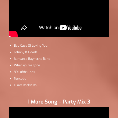
Bad Case Of Loving You
Johnny B. Goode
Mir san a Bayrische Band
When you’re gone
99 Luftballons
Narcotic
I Love Rock’n Roll
1 More Song – Party Mix 3