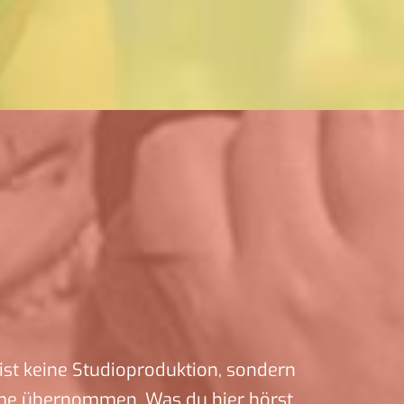
ist keine Studioproduktion, sondern
me übernommen. Was du hier hörst,