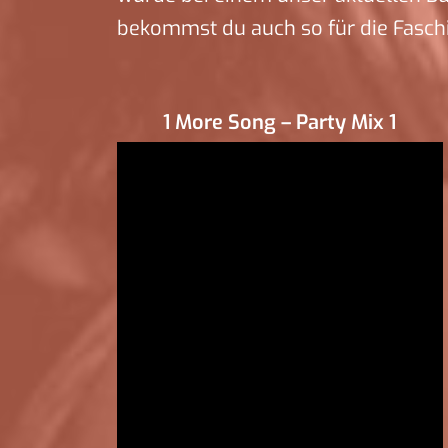
bekommst du auch so für die Fasch
1 More Song – Party Mix 1