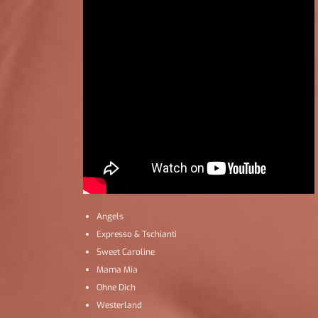
Angels
Expresso & Tschianti
Sweet Caroline
Mama Mia
Ohne Dich
Westerland