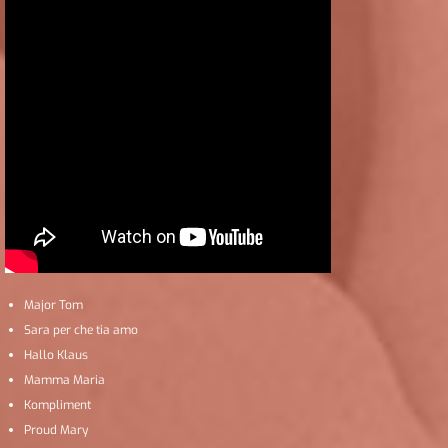
Major Tom
Sara per che tia amo
Hallo Klaus
Mamma Maria
Kompliment
Proud Mary