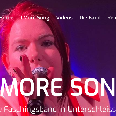
Home
1 More Song
Videos
Die Band
Rep
 MORE SO
e Faschingsband in Unterschleis