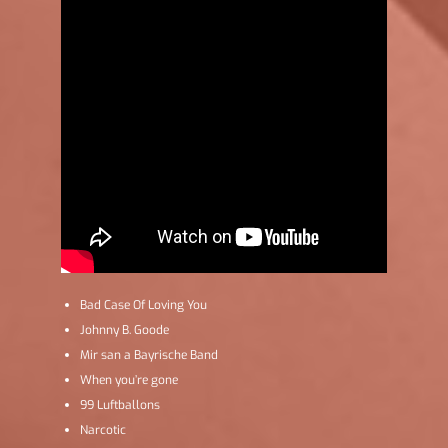
Bad Case Of Loving You
Johnny B. Goode
Mir san a Bayrische Band
When you’re gone
99 Luftballons
Narcotic