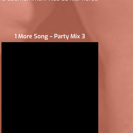
1 More Song – Party Mix 3