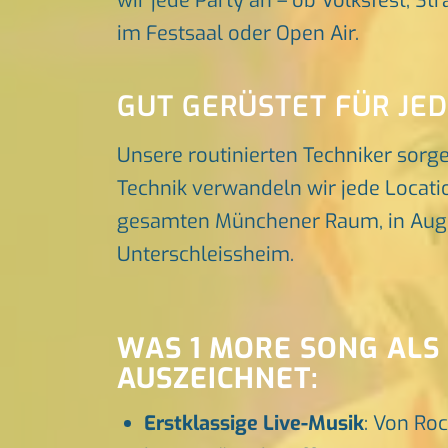
wir jede Party an – ob Volksfest, St
im Festsaal oder Open Air.
GUT GERÜSTET FÜR JE
Unsere routinierten Techniker sorg
Technik verwandeln wir jede Locatio
gesamten Münchener Raum, in Augsbu
Unterschleissheim.
WAS 1 MORE SONG ALS
AUSZEICHNET:
Erstklassige Live-Musik
: Von Roc