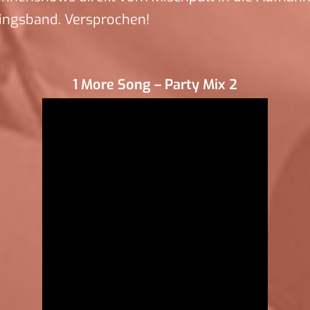
ingsband. Versprochen!
1 More Song – Party Mix 2