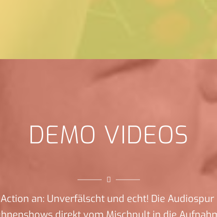
DEMO VIDEOS
Action an: Unverfälscht und echt! Die Audiospur 
ühnenshows direkt vom Mischpult in die Aufnah