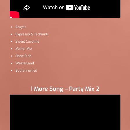
Angels
Expresso & Tschianti
Sweet Caroline
Mama Mia
Ohne Dich
Westerland
Bobfahrerlied
1 More Song – Party Mix 2