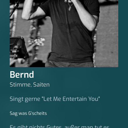
Bernd
Stimme, Saiten
Singt gerne "Let Me Entertain You"
Sag was G‘scheits
Es gibt nichts Gutes, außer man tut es.