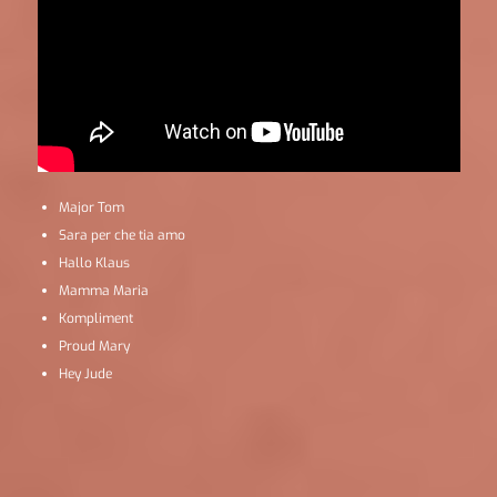
Major Tom
Sara per che tia amo
Hallo Klaus
Mamma Maria
Kompliment
Proud Mary
Hey Jude