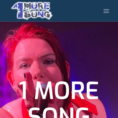
1 MORE
SONG