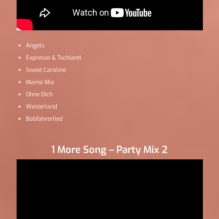
Angels
Expresso & Tschianti
Sweet Caroline
Mama Mia
Ohne Dich
Westerland
Bobfahrerlied
1 More Song – Party Mix 2