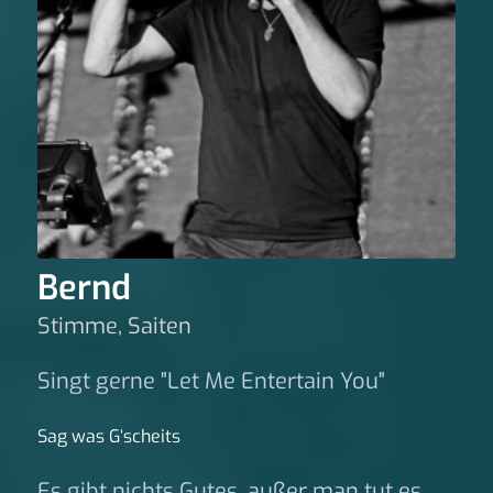
Bernd
Stimme, Saiten
Singt gerne "Let Me Entertain You"
Sag was G‘scheits
Es gibt nichts Gutes, außer man tut es.