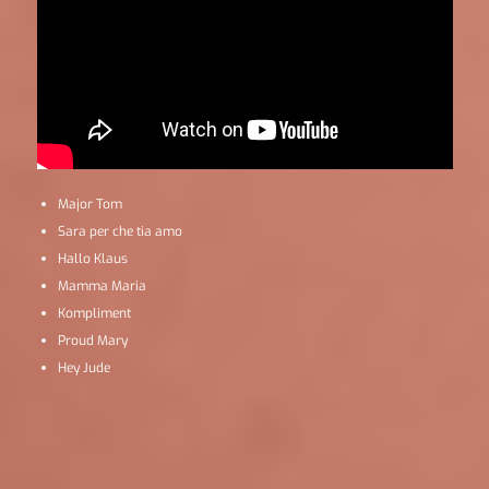
Major Tom
Sara per che tia amo
Hallo Klaus
Mamma Maria
Kompliment
Proud Mary
Hey Jude