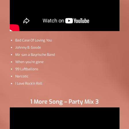
Bad Case Of Loving You
Johnny B. Goode
Mir san a Bayrische Band
When you’re gone
99 Luftballons
Narcotic
I Love Rock’n Roll
1 More Song – Party Mix 3