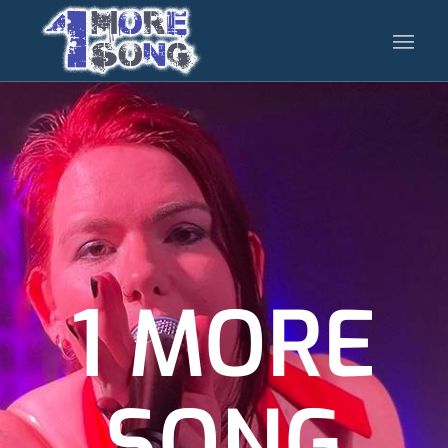
1 MORE
SONG