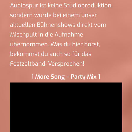
Audiospur ist keine Studioproduktion,
sondern wurde bei einem unser
aktuellen Bühnenshows direkt vom
Mischpult in die Aufnahme
übernommen. Was du hier hörst,
bekommst du auch so für das
Festzeltband. Versprochen!
1 More Song – Party Mix 1