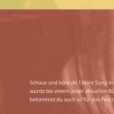
Schaue und höre dir 1 More Song in 
wurde bei einem unser aktuellen B
bekommst du auch so für das Festz