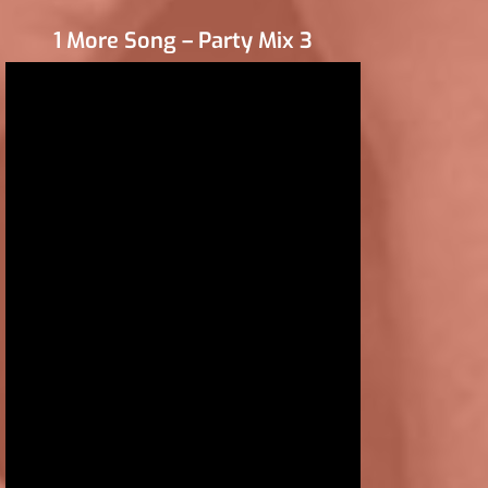
1 More Song – Party Mix 3