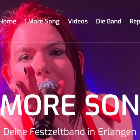
Home
1 More Song
Videos
Die Band
Rep
 MORE SO
Deine Festzeltband in Erlangen