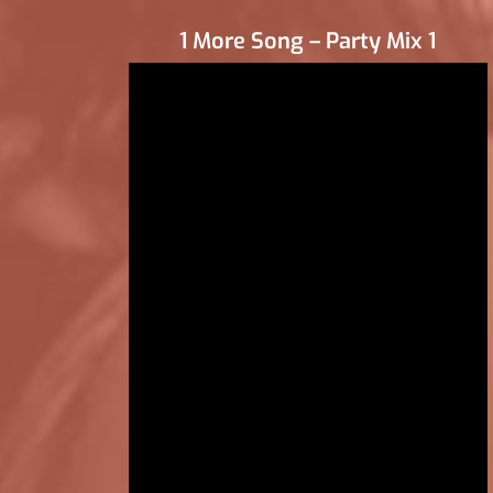
1 More Song – Party Mix 1