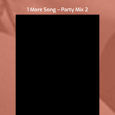
1 More Song – Party Mix 2