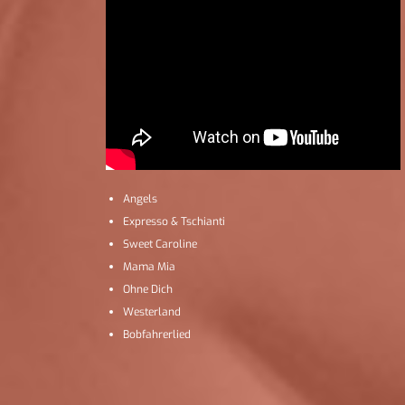
Angels
Expresso & Tschianti
Sweet Caroline
Mama Mia
Ohne Dich
Westerland
Bobfahrerlied