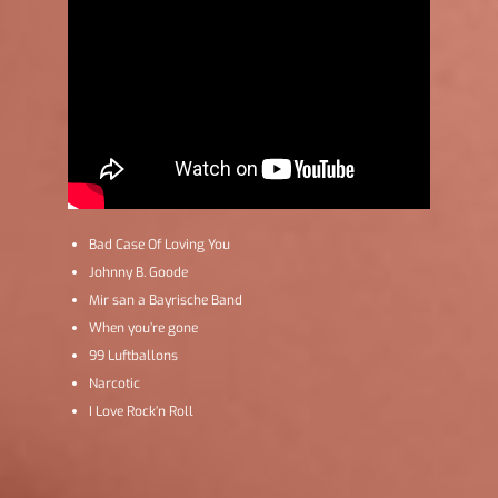
Bad Case Of Loving You
Johnny B. Goode
Mir san a Bayrische Band
When you’re gone
99 Luftballons
Narcotic
I Love Rock’n Roll