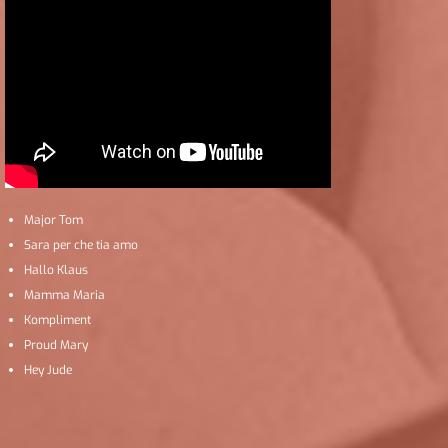
Major Tom
Sara per che tia amo
Hallo Klaus
Mamma Maria
Kompliment
Proud Mary
Hey Jude