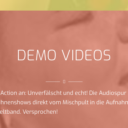
DEMO VIDEOS
Action an: Unverfälscht und echt! Die Audiospur 
ühnenshows direkt vom Mischpult in die Aufnah
eltband. Versprochen!