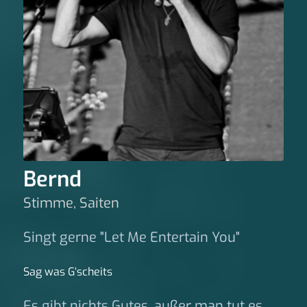
Bernd
Stimme, Saiten
Singt gerne "Let Me Entertain You"
Sag was G‘scheits
Es gibt nichts Gutes, außer man tut es.