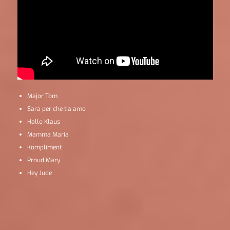
Major Tom
Sara per che tia amo
Hallo Klaus
Mamma Maria
Kompliment
Proud Mary
Hey Jude