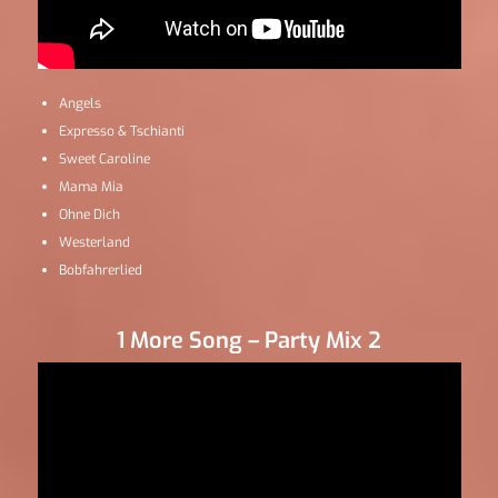
Angels
Expresso & Tschianti
Sweet Caroline
Mama Mia
Ohne Dich
Westerland
Bobfahrerlied
1 More Song – Party Mix 2