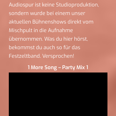
Audiospur ist keine Studioproduktion,
sondern wurde bei einem unser
aktuellen Bühnenshows direkt vom
Mischpult in die Aufnahme
übernommen. Was du hier hörst,
bekommst du auch so für das
Festzeltband. Versprochen!
1 More Song – Party Mix 1