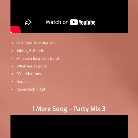
Bad Case Of Loving You
Johnny B. Goode
Mir san a Bayrische Band
When you’re gone
99 Luftballons
Narcotic
I Love Rock’n Roll
1 More Song – Party Mix 3