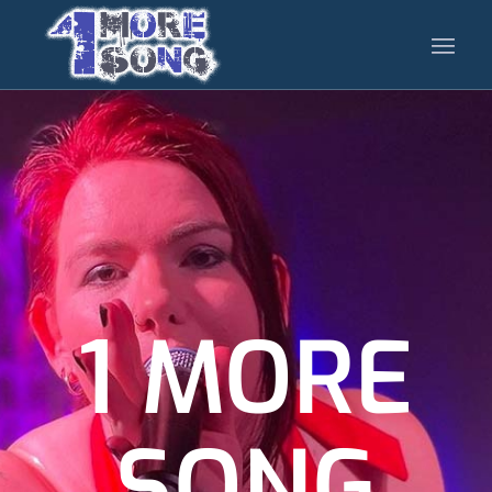
1 MORE
SONG