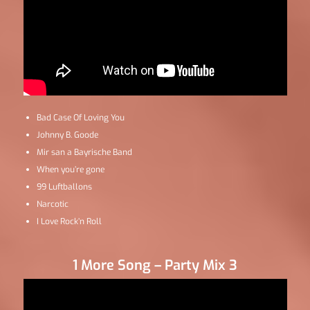
Bad Case Of Loving You
Johnny B. Goode
Mir san a Bayrische Band
When you’re gone
99 Luftballons
Narcotic
I Love Rock’n Roll
1 More Song – Party Mix 3