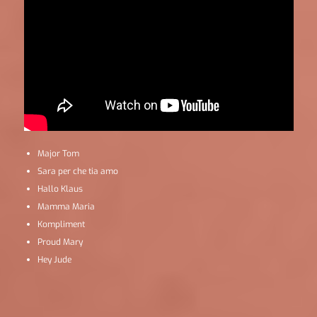
Major Tom
Sara per che tia amo
Hallo Klaus
Mamma Maria
Kompliment
Proud Mary
Hey Jude