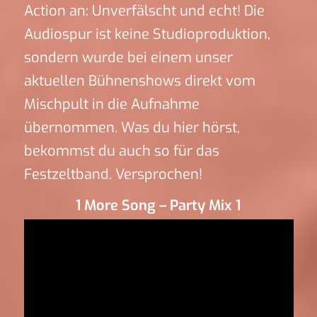
Action an: Unverfälscht und echt! Die
Audiospur ist keine Studioproduktion,
sondern wurde bei einem unser
aktuellen Bühnenshows direkt vom
Mischpult in die Aufnahme
übernommen. Was du hier hörst,
bekommst du auch so für das
Festzeltband. Versprochen!
1 More Song – Party Mix 1