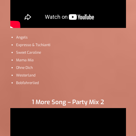
Angels
Expresso & Tschianti
Sweet Caroline
Mama Mia
Ohne Dich
Westerland
Bobfahrerlied
1 More Song – Party Mix 2