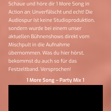
Schaue und höre dir 1 More Song in
Action an: Unverfälscht und echt! Die
Audiospur ist keine Studioproduktion,
sondern wurde bei einem unser
aktuellen Bühnenshows direkt vom
Mischpult in die Aufnahme
übernommen. Was du hier hörst,
bekommst du auch so für das
Festzeltband. Versprochen!
1 More Song – Party Mix 1