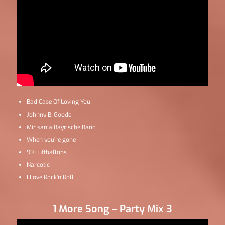
Bad Case Of Loving You
Johnny B. Goode
Mir san a Bayrische Band
When you’re gone
99 Luftballons
Narcotic
I Love Rock’n Roll
1 More Song – Party Mix 3