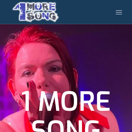
1 MORE
SONG