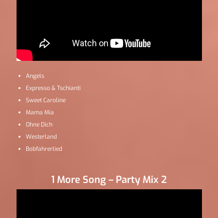
Angels
Expresso & Tschianti
Sweet Caroline
Mama Mia
Ohne Dich
Westerland
Bobfahrerlied
1 More Song – Party Mix 2