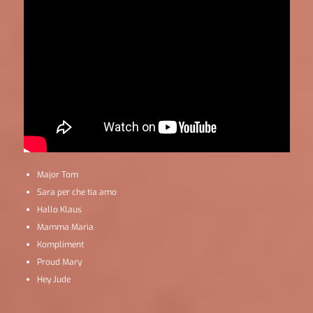
Major Tom
Sara per che tia amo
Hallo Klaus
Mamma Maria
Kompliment
Proud Mary
Hey Jude