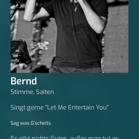
Bernd
Stimme, Saiten
Singt gerne "Let Me Entertain You"
Sag was G‘scheits
Es gibt nichts Gutes, außer man tut es.