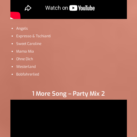
Angels
Expresso & Tschianti
Sweet Caroline
Mama Mia
Ohne Dich
Westerland
Bobfahrerlied
1 More Song – Party Mix 2