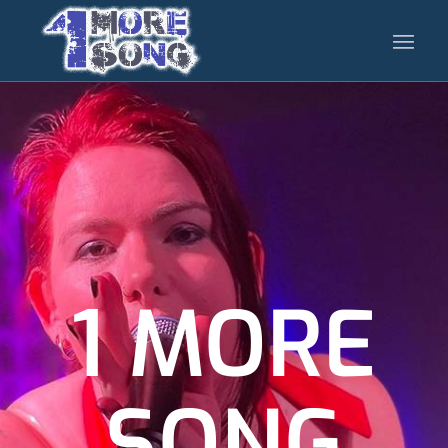
1 MORE
SONG