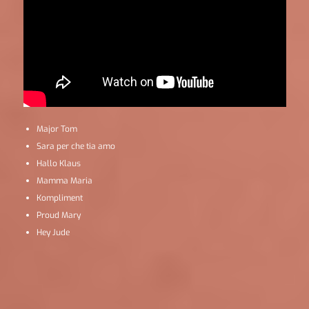
Major Tom
Sara per che tia amo
Hallo Klaus
Mamma Maria
Kompliment
Proud Mary
Hey Jude