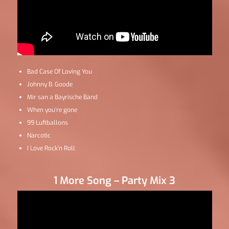
Bad Case Of Loving You
Johnny B. Goode
Mir san a Bayrische Band
When you’re gone
99 Luftballons
Narcotic
I Love Rock’n Roll
1 More Song – Party Mix 3