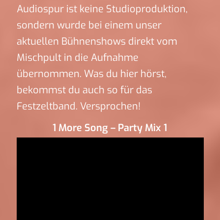
Audiospur ist keine Studioproduktion,
sondern wurde bei einem unser
aktuellen Bühnenshows direkt vom
Mischpult in die Aufnahme
übernommen. Was du hier hörst,
bekommst du auch so für das
Festzeltband. Versprochen!
1 More Song – Party Mix 1