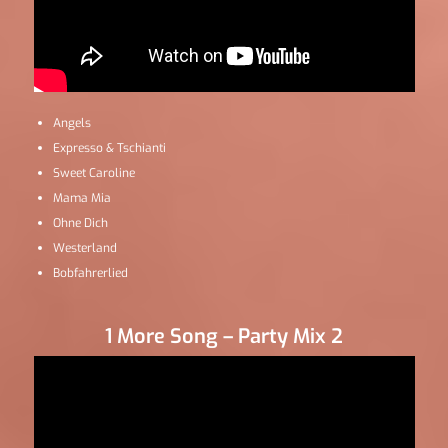
Angels
Expresso & Tschianti
Sweet Caroline
Mama Mia
Ohne Dich
Westerland
Bobfahrerlied
1 More Song – Party Mix 2