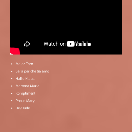
Major Tom
Sara per che tia amo
Hallo Klaus
Mamma Maria
Kompliment
Proud Mary
Hey Jude