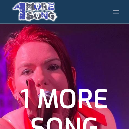
1 MORE
SONG