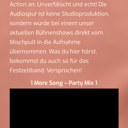
Action an: Unverfälscht und echt! Die
Audiospur ist keine Studioproduktion,
sondern wurde bei einem unser
aktuellen Bühnenshows direkt vom
Mischpult in die Aufnahme
übernommen. Was du hier hörst,
bekommst du auch so für das
Festzeltband. Versprochen!
1 More Song – Party Mix 1