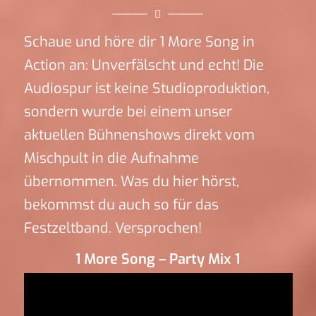
Schaue und höre dir 1 More Song in
Action an: Unverfälscht und echt! Die
Audiospur ist keine Studioproduktion,
sondern wurde bei einem unser
aktuellen Bühnenshows direkt vom
Mischpult in die Aufnahme
übernommen. Was du hier hörst,
bekommst du auch so für das
Festzeltband. Versprochen!
1 More Song – Party Mix 1