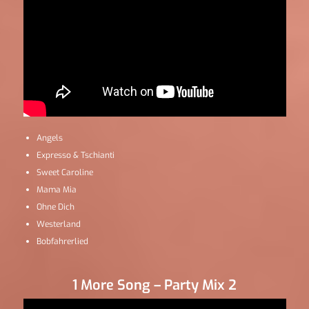
Angels
Expresso & Tschianti
Sweet Caroline
Mama Mia
Ohne Dich
Westerland
Bobfahrerlied
1 More Song – Party Mix 2