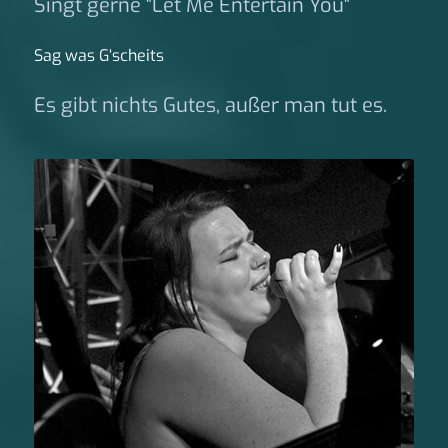
Singt gerne "Let Me Entertain You"
Sag was G‘scheits
Es gibt nichts Gutes, außer man tut es.