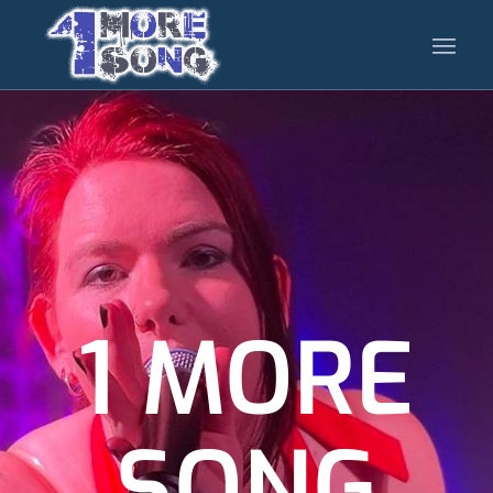
1 MORE
SONG