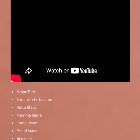
Major Tom
Sara per che tia amo
Hallo Klaus
Mamma Maria
Kompliment
Proud Mary
Hey Jude