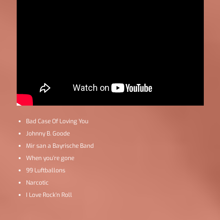
Bad Case Of Loving You
Johnny B. Goode
Mir san a Bayrische Band
When you’re gone
99 Luftballons
Narcotic
I Love Rock’n Roll