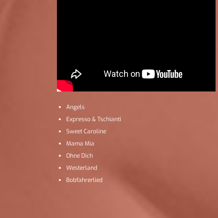
Angels
Expresso & Tschianti
Sweet Caroline
Mama Mia
Ohne Dich
Westerland
Bobfahrerlied