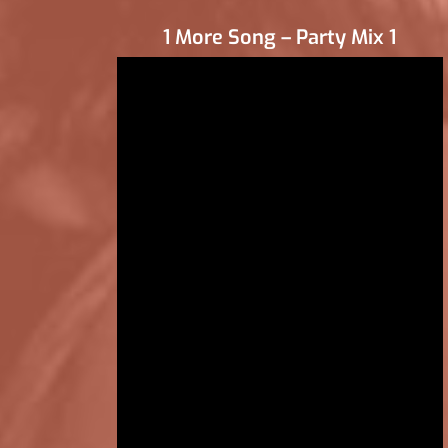
1 More Song – Party Mix 1