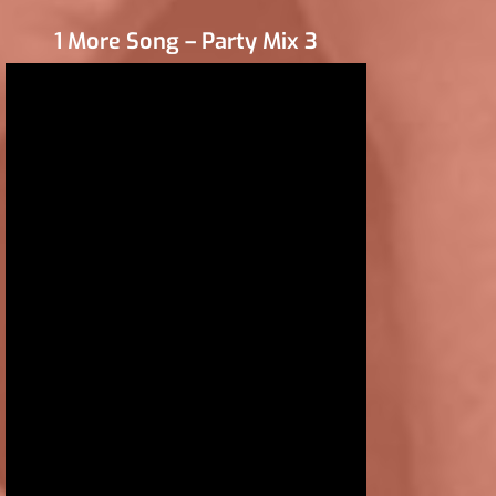
1 More Song – Party Mix 3