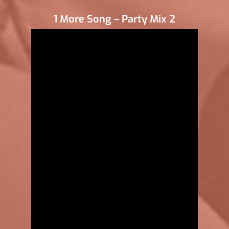
1 More Song – Party Mix 2