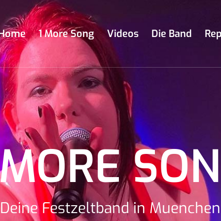
Home
1 More Song
Videos
Die Band
Rep
 MORE SO
Deine Festzeltband in Muenchen