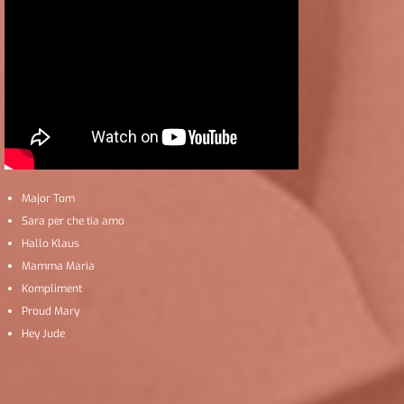
Major Tom
Sara per che tia amo
Hallo Klaus
Mamma Maria
Kompliment
Proud Mary
Hey Jude