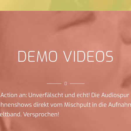
DEMO VIDEOS
Action an: Unverfälscht und echt! Die Audiospur 
ühnenshows direkt vom Mischpult in die Aufnah
eltband. Versprochen!