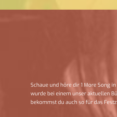
Schaue und höre dir 1 More Song in 
wurde bei einem unser aktuellen B
bekommst du auch so für das Festz