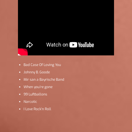
Bad Case Of Loving You
Johnny B. Goode
Mir san a Bayrische Band
When you’re gone
99 Luftballons
Narcotic
I Love Rock’n Roll