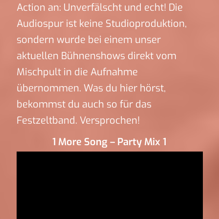
Action an: Unverfälscht und echt! Die
Audiospur ist keine Studioproduktion,
sondern wurde bei einem unser
aktuellen Bühnenshows direkt vom
Mischpult in die Aufnahme
übernommen. Was du hier hörst,
bekommst du auch so für das
Festzeltband. Versprochen!
1 More Song – Party Mix 1