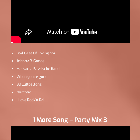
Bad Case Of Loving You
Johnny B. Goode
Mir san a Bayrische Band
When you’re gone
99 Luftballons
Narcotic
I Love Rock’n Roll
1 More Song – Party Mix 3