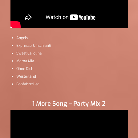
Angels
Expresso & Tschianti
Sweet Caroline
Mama Mia
Ohne Dich
Westerland
Bobfahrerlied
1 More Song – Party Mix 2