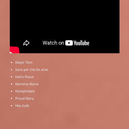
Major Tom
Sara per che tia amo
Hallo Klaus
Mamma Maria
Kompliment
Proud Mary
Hey Jude