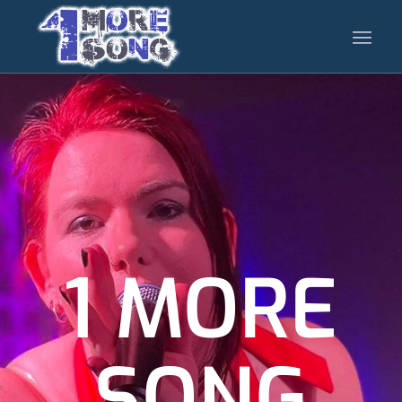
1 MORE
SONG