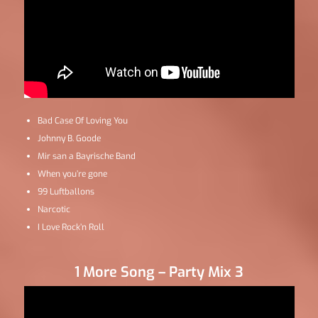
Bad Case Of Loving You
Johnny B. Goode
Mir san a Bayrische Band
When you’re gone
99 Luftballons
Narcotic
I Love Rock’n Roll
1 More Song – Party Mix 3