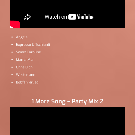
Angels
Expresso & Tschianti
Sweet Caroline
Mama Mia
Ohne Dich
Westerland
Bobfahrerlied
1 More Song – Party Mix 2