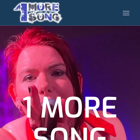
1 MORE
SONG