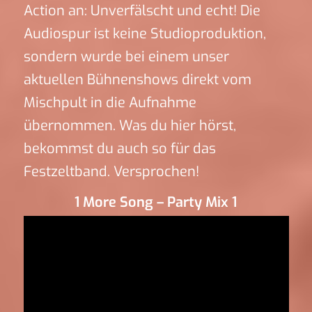
Action an: Unverfälscht und echt! Die
Audiospur ist keine Studioproduktion,
sondern wurde bei einem unser
aktuellen Bühnenshows direkt vom
Mischpult in die Aufnahme
übernommen. Was du hier hörst,
bekommst du auch so für das
Festzeltband. Versprochen!
1 More Song – Party Mix 1