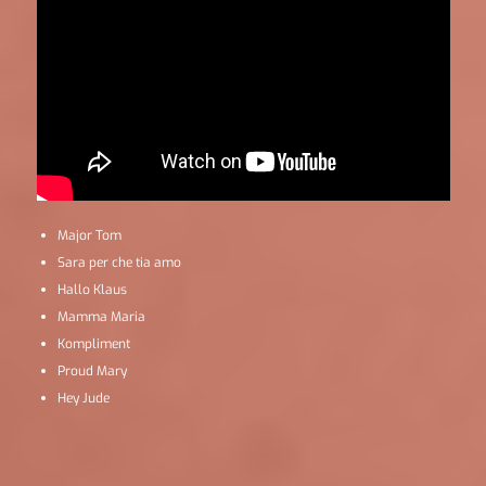
Major Tom
Sara per che tia amo
Hallo Klaus
Mamma Maria
Kompliment
Proud Mary
Hey Jude