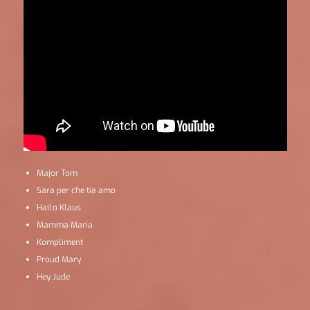
Major Tom
Sara per che tia amo
Hallo Klaus
Mamma Maria
Kompliment
Proud Mary
Hey Jude