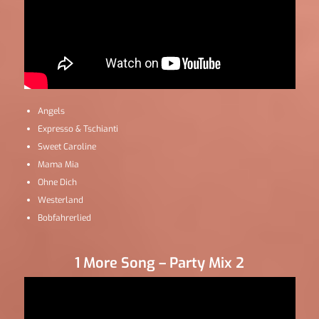
Angels
Expresso & Tschianti
Sweet Caroline
Mama Mia
Ohne Dich
Westerland
Bobfahrerlied
1 More Song – Party Mix 2