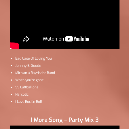
Bad Case Of Loving You
Johnny B. Goode
Mir san a Bayrische Band
When you’re gone
99 Luftballons
Narcotic
I Love Rock’n Roll
1 More Song – Party Mix 3