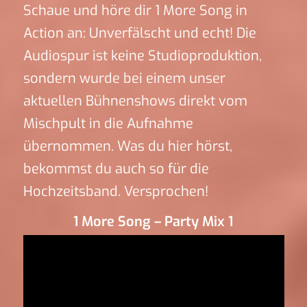
Schaue und höre dir 1 More Song in
Action an: Unverfälscht und echt! Die
Audiospur ist keine Studioproduktion,
sondern wurde bei einem unser
aktuellen Bühnenshows direkt vom
Mischpult in die Aufnahme
übernommen. Was du hier hörst,
bekommst du auch so für die
Hochzeitsband. Versprochen!
1 More Song – Party Mix 1