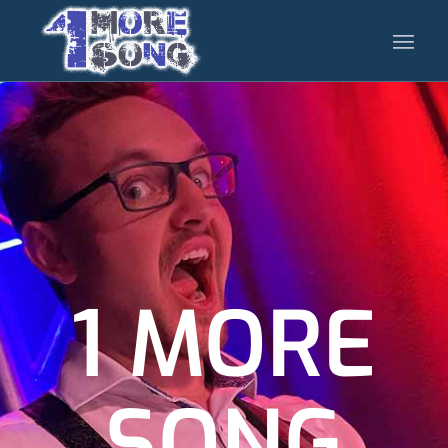
1 MORE
SONG