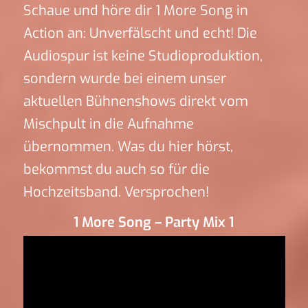
Schaue und höre dir 1 More Song in
Action an: Unverfälscht und echt! Die
Audiospur ist keine Studioproduktion,
sondern wurde bei einem unser
aktuellen Bühnenshows direkt vom
Mischpult in die Aufnahme
übernommen. Was du hier hörst,
bekommst du auch so für die
Hochzeitsband. Versprochen!
1 More Song – Party Mix 1