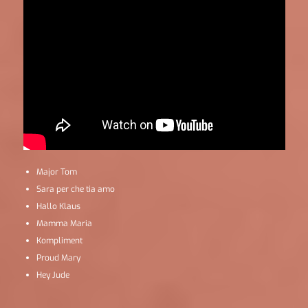
Major Tom
Sara per che tia amo
Hallo Klaus
Mamma Maria
Kompliment
Proud Mary
Hey Jude