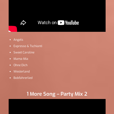
Angels
Expresso & Tschianti
Sweet Caroline
Mama Mia
Ohne Dich
Westerland
Bobfahrerlied
1 More Song – Party Mix 2