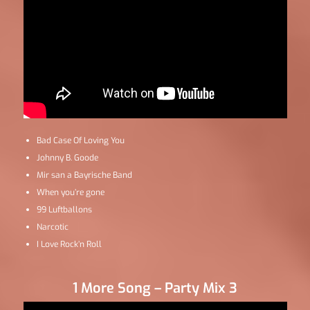
Bad Case Of Loving You
Johnny B. Goode
Mir san a Bayrische Band
When you’re gone
99 Luftballons
Narcotic
I Love Rock’n Roll
1 More Song – Party Mix 3