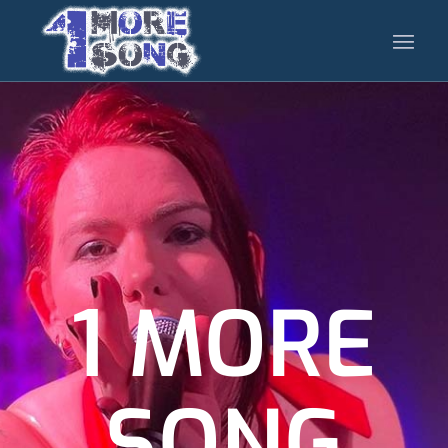
1 MORE
SONG