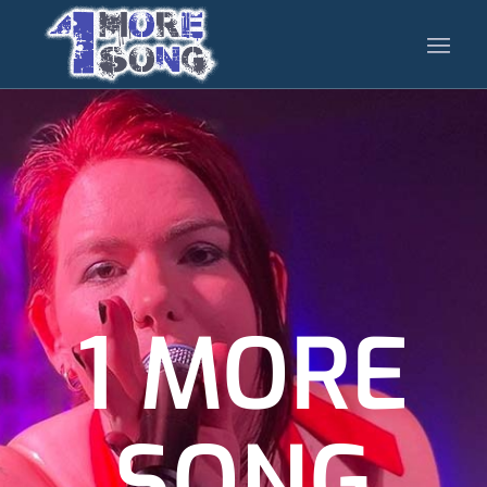
1 MORE
SONG