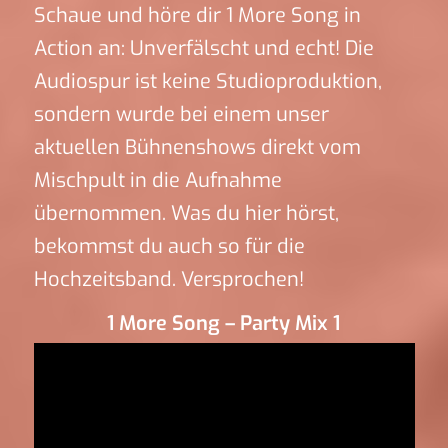
Schaue und höre dir 1 More Song in
Action an: Unverfälscht und echt! Die
Audiospur ist keine Studioproduktion,
sondern wurde bei einem unser
aktuellen Bühnenshows direkt vom
Mischpult in die Aufnahme
übernommen. Was du hier hörst,
bekommst du auch so für die
Hochzeitsband. Versprochen!
1 More Song – Party Mix 1