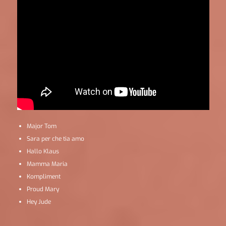
Major Tom
Sara per che tia amo
Hallo Klaus
Mamma Maria
Kompliment
Proud Mary
Hey Jude