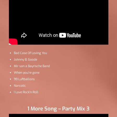
Bad Case Of Loving You
Johnny B. Goode
Mir san a Bayrische Band
When you’re gone
99 Luftballons
Narcotic
I Love Rock’n Roll
1 More Song – Party Mix 3