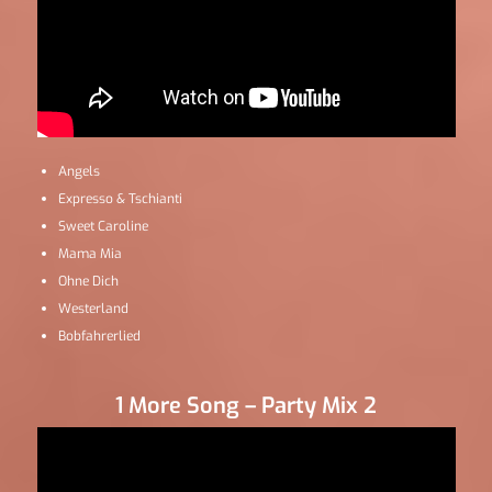
Angels
Expresso & Tschianti
Sweet Caroline
Mama Mia
Ohne Dich
Westerland
Bobfahrerlied
1 More Song – Party Mix 2