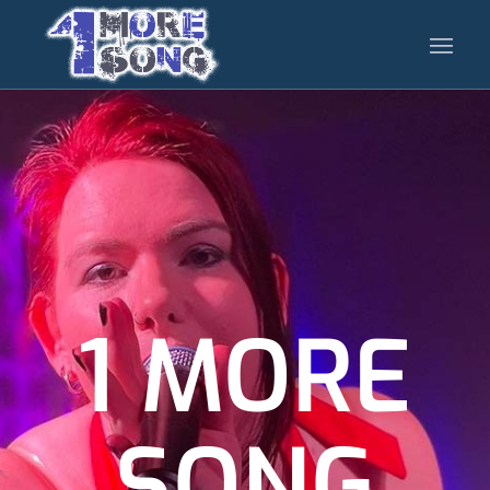
1 MORE
SONG