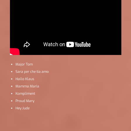
Major Tom
Sara per che tia amo
Hallo Klaus
Mamma Maria
Kompliment
Proud Mary
Hey Jude