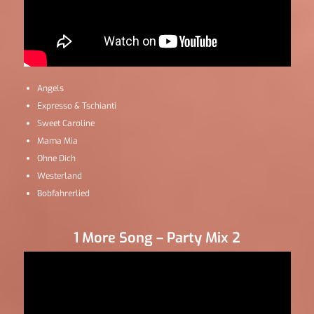
Angels
Expresso & Tschianti
Sweet Caroline
Mama Mia
Ohne Dich
Westerland
Bobfahrerlied
1 More Song – Party Mix 2