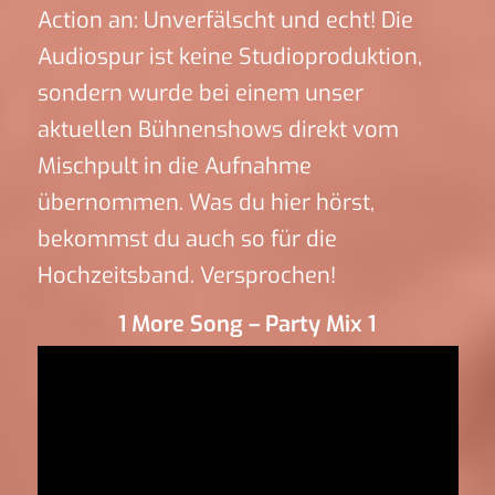
Action an: Unverfälscht und echt! Die
Audiospur ist keine Studioproduktion,
sondern wurde bei einem unser
aktuellen Bühnenshows direkt vom
Mischpult in die Aufnahme
übernommen. Was du hier hörst,
bekommst du auch so für die
Hochzeitsband. Versprochen!
1 More Song – Party Mix 1