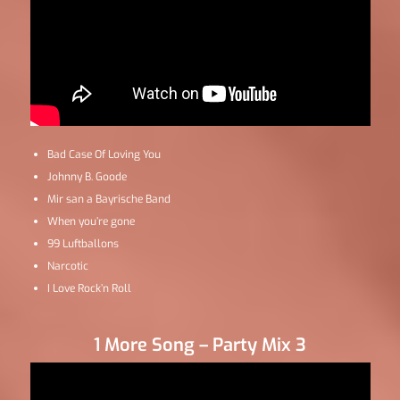
Bad Case Of Loving You
Johnny B. Goode
Mir san a Bayrische Band
When you’re gone
99 Luftballons
Narcotic
I Love Rock’n Roll
1 More Song – Party Mix 3